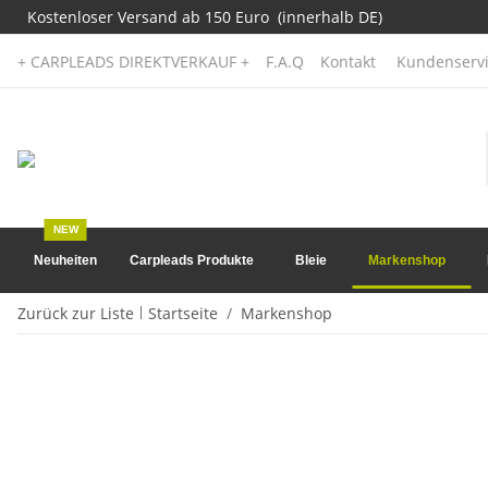
Kostenloser Versand ab 150 Euro (innerhalb DE)
+ CARPLEADS DIREKTVERKAUF +
F.A.Q
Kontakt
Kundenservi
NEW
Neuheiten
Carpleads Produkte
Bleie
Markenshop
Zurück zur Liste
Startseite
Markenshop