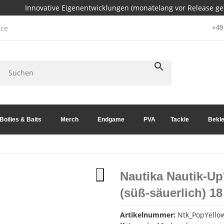
Innovative Eigenentwicklungen (monatelang vor Release get
ce
+49 
Boilies & Baits
Merch
Endgame
PVA
Tackle
Bekle
Nautika Nautik-Up
(süß-säuerlich) 1
Artikelnummer:
Ntk_PopYello