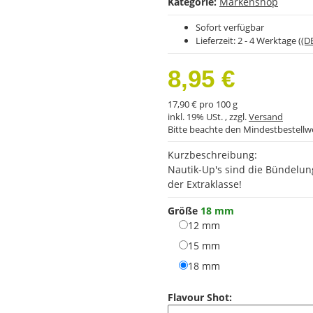
Kategorie:
Markenshop
Sofort verfügbar
Lieferzeit:
2 - 4 Werktage
((D
8,95 €
17,90 € pro 100 g
inkl. 19% USt. , zzgl.
Versand
Bitte beachte den Mindestbestellw
Kurzbeschreibung:
Nautik-Up's sind die Bündelun
der Extraklasse!
Größe
18 mm
12 mm
12 mm
15 mm
15 mm
18 mm
18 mm
Flavour Shot: