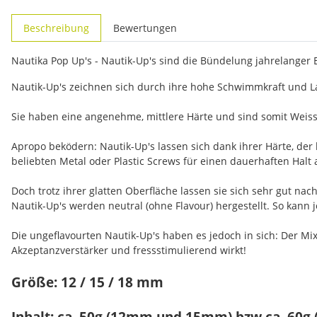
weitere Registerkarten anzeigen
Beschreibung
Bewertungen
Nautika Pop Up's - Nautik-Up's sind die Bündelung jahrelanger
Nautik-Up's zeichnen sich durch ihre hohe Schwimmkraft und La
Sie haben eine angenehme, mittlere Härte und sind somit Weiss
Apropo beködern: Nautik-Up's lassen sich dank ihrer Härte, der
beliebten Metal oder Plastic Screws für einen dauerhaften Halt 
Doch trotz ihrer glatten Oberfläche lassen sie sich sehr gut n
Nautik-Up's werden neutral (ohne Flavour) hergestellt. So kann
Die ungeflavourten Nautik-Up's haben es jedoch in sich: Der Mix
Akzeptanzverstärker und fressstimulierend wirkt!
Größe: 12 / 15 / 18 mm
Inhalt: ca. 50g (12mm und 15mm) bzw ca. 60g