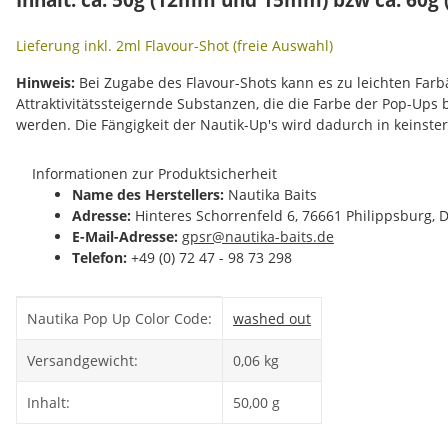
Lieferung inkl. 2ml Flavour-Shot (freie Auswahl)
Hinweis:
Bei Zugabe des Flavour-Shots kann es zu leichten Fa
Attraktivitätssteigernde Substanzen, die die Farbe der Pop-Ups
werden. Die Fängigkeit der Nautik-Up's wird dadurch in keinste
Informationen zur Produktsicherheit
Name des Herstellers:
Nautika Baits
Adresse:
Hinteres Schorrenfeld 6, 76661 Philippsburg, 
E-Mail-Adresse:
gpsr@nautika-baits.de
Telefon:
+49 (0) 72 47 - 98 73 298
Produkteigenschaft
Wert
Nautika Pop Up Color Code:
washed out
Versandgewicht:
0,06 kg
Inhalt:
50,00 g