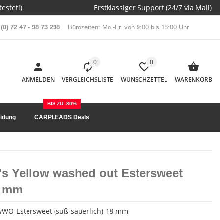
estet!)
Erstklassiger Support (24/7 via Mail)
(0) 72 47 - 98 73 298
Bürozeiten: Mo.-Fr. von 9:00 bis 18:00 Uhr
0
0
ANMELDEN
VERGLEICHSLISTE
WUNSCHZETTEL
WARENKORB
BIS ZU -80%
idung
CARPLEADS Deals
's Yellow washed out Estersweet
8 mm
wWO-Estersweet (süß-säuerlich)-18 mm