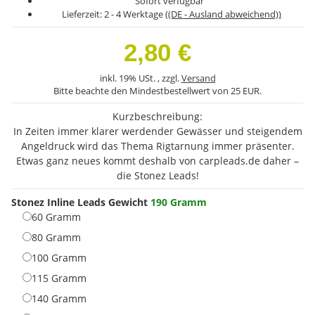
Sofort verfügbar
Lieferzeit:
2 - 4 Werktage
((DE - Ausland abweichend))
2,80 €
inkl. 19% USt. , zzgl.
Versand
Bitte beachte den Mindestbestellwert von 25 EUR.
Kurzbeschreibung:
In Zeiten immer klarer werdender Gewässer und steigendem
Angeldruck wird das Thema Rigtarnung immer präsenter.
Etwas ganz neues kommt deshalb von carpleads.de daher –
die Stonez Leads!
Stonez Inline Leads Gewicht
190 Gramm
60 Gramm
60 Gramm
80 Gramm
80 Gramm
100 Gramm
100 Gramm
115 Gramm
115 Gramm
140 Gramm
140 Gramm