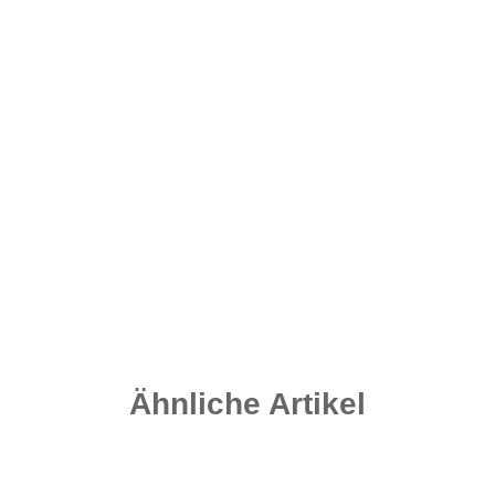
Stonez Inline Leads - Muddy Sand 190 Gramm
2,80 €
*
Sofort verfügbar
Lieferzeit:
2 - 4 Werktage
((DE - Ausland abweichend))
Ähnliche Artikel