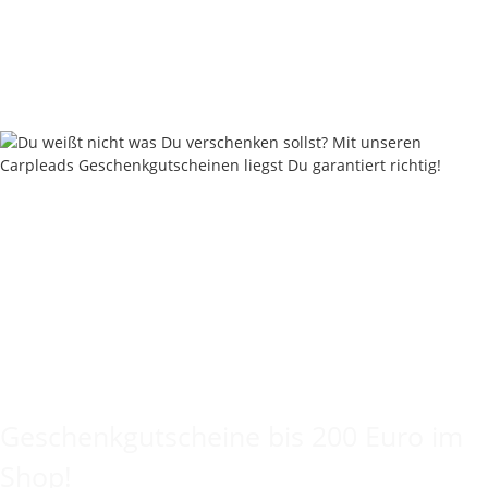
ab
2,00 €
*
Sofort verfügbar
Lieferstatus: 2 - 4 Werktage
Keine Idee für ein tolles Geschenk?
Geschenkgutscheine bis 200 Euro im
Shop!