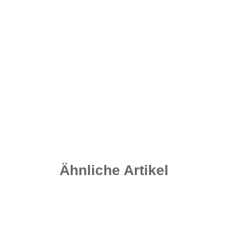
Quick Change Swivel Gr. 8 - Matt Black
4,20 €
*
0,35 € pro 1 Stück
Sofort verfügbar
Ähnliche Artikel
Auf Lager