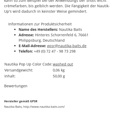
kann so zum Beispiel bei der Anwendungs der Shots leicht
crèmefarben, bis gelblich werden. Die Fängigkeit der Nautik-
Up's wird dadurch in keinster Weise gemindert.
Informationen zur Produktsicherheit
Name des Herstellers:
Nautika Baits
Adresse:
Hinteres Schorrenfeld 6, 76661
Philippsburg, Deutschland
E-Mail-Adresse:
gpsr@nautika-baits.de
Telefon:
+49 (0) 72 47 - 98 73 298
Produkteigenschaft
Wert
Nautika Pop Up Color Code:
washed out
Versandgewicht:
0,06 kg
Inhalt:
50,00 g
Bewertungen
Hersteller gemäß GPSR
Nautika Baits, http://www.nautika-baits.com/