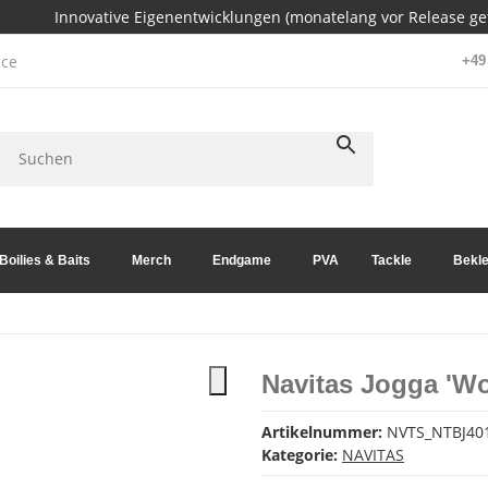
Innovative Eigenentwicklungen (monatelang vor Release get
ce
+49 
Boilies & Baits
Merch
Endgame
PVA
Tackle
Bekle
Navitas Jogga 'Wo
Artikelnummer:
NVTS_NTBJ40
Kategorie:
NAVITAS