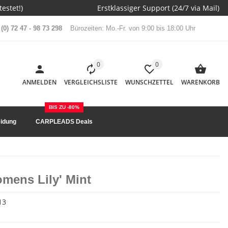
estet!)
Erstklassiger Support (24/7 via Mail)
(0) 72 47 - 98 73 298
Bürozeiten: Mo.-Fr. von 9:00 bis 18:00 Uhr
0
0
ANMELDEN
VERGLEICHSLISTE
WUNSCHZETTEL
WARENKORB
BIS ZU -80%
idung
CARPLEADS Deals
mens Lily' Mint
13