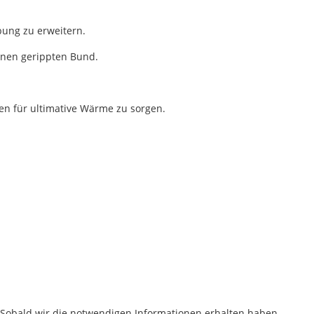
ung zu erweitern.
inen gerippten Bund.
en für ultimative Wärme zu sorgen.
! Sobald wir die notwendigen Informationen erhalten haben,