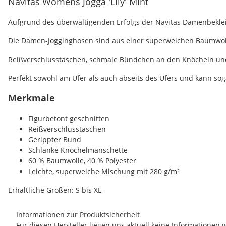
Navitas Womens Jogga 'Lily' Mint
Aufgrund des überwältigenden Erfolgs der Navitas Damenbekle
Die Damen-Jogginghosen sind aus einer superweichen Baumwollm
Reißverschlusstaschen, schmale Bündchen an den Knöcheln und d
Perfekt sowohl am Ufer als auch abseits des Ufers und kann so
Merkmale
Figurbetont geschnitten
Reißverschlusstaschen
Gerippter Bund
Schlanke Knöchelmanschette
60 % Baumwolle, 40 % Polyester
Leichte, superweiche Mischung mit 280 g/m²
Erhältliche Größen: S bis XL
Informationen zur Produktsicherheit
Für diesen Hersteller liegen uns aktuell keine Informationen