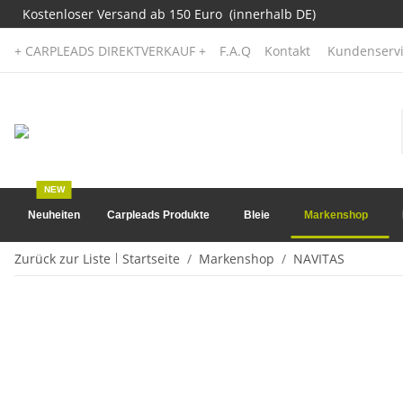
Kostenloser Versand ab 150 Euro (innerhalb DE)
+ CARPLEADS DIREKTVERKAUF +
F.A.Q
Kontakt
Kundenservi
NEW
Neuheiten
Carpleads Produkte
Bleie
Markenshop
Zurück zur Liste
Startseite
Markenshop
NAVITAS