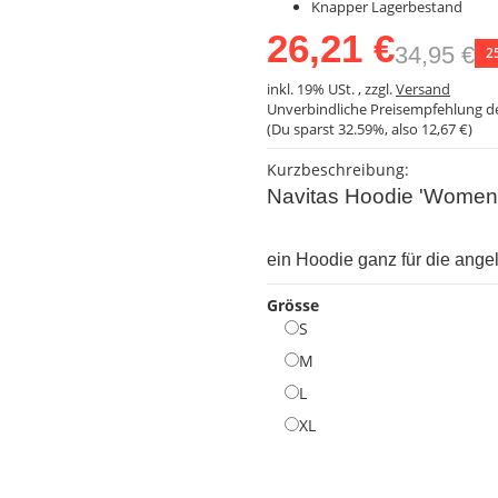
Knapper Lagerbestand
26,21 €
34,95 €
2
inkl. 19% USt. , zzgl.
Versand
Unverbindliche Preisempfehlung de
(Du sparst
32.59%
, also
12,67 €
)
Kurzbeschreibung:
Navitas Hoodie 'Womens
ein Hoodie ganz für die ange
Grösse
S
S
M
M
L
L
XL
XL