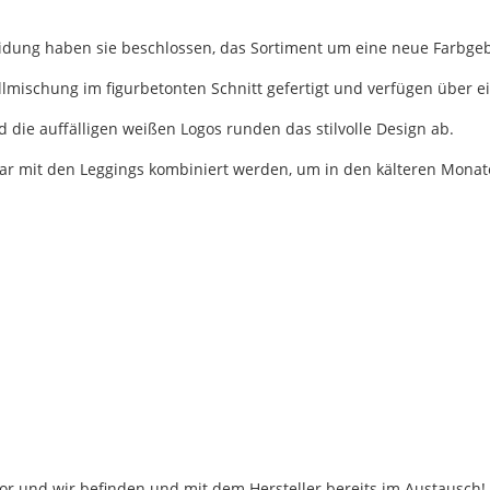
idung haben sie beschlossen, das Sortiment um eine neue Farbgeb
ischung im figurbetonten Schnitt gefertigt und verfügen über e
ie auffälligen weißen Logos runden das stilvolle Design ab.
gar mit den Leggings kombiniert werden, um in den kälteren Monat
 vor und wir befinden und mit dem Hersteller bereits im Austausch