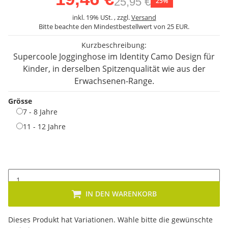
25,95 €
25%
inkl. 19% USt. , zzgl.
Versand
Bitte beachte den Mindestbestellwert von 25 EUR.
Kurzbeschreibung:
Supercoole Jogginghose im Identity Camo Design für
Kinder, in derselben Spitzenqualität wie aus der
Erwachsenen-Range.
Grösse
7 - 8 Jahre
7 - 8 Jahre
11 - 12 Jahre
11 - 12 Jahre
IN DEN WARENKORB
x
Dieses Produkt hat Variationen. Wähle bitte die gewünschte