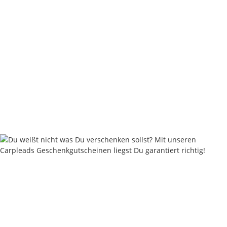
Nautika Nautik Up's Orange-White Bi-Color 12 / 15 / 18 mm
9,95 €
*
19,90 € pro 100 g
Sofort verfügbar