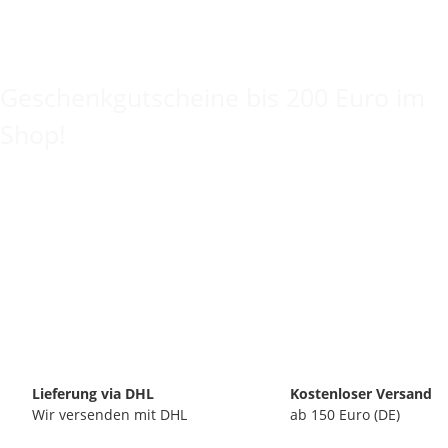
Keine Idee für ein tolles Geschenk?
Geschenkgutscheine bis 200 Euro im
Shop!
Lieferung via DHL
Kostenloser Versand
Wir versenden mit DHL
ab 150 Euro (DE)