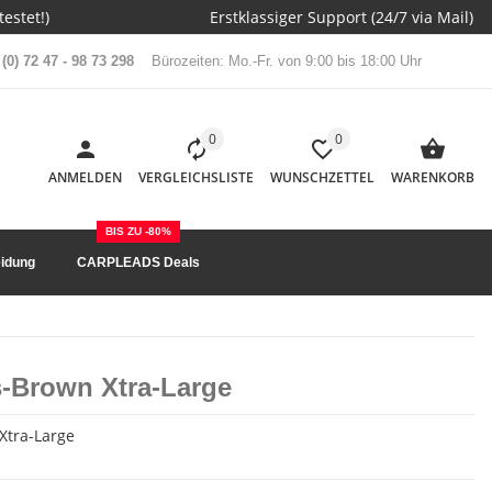
estet!)
Erstklassiger Support (24/7 via Mail)
(0) 72 47 - 98 73 298
Bürozeiten: Mo.-Fr. von 9:00 bis 18:00 Uhr
0
0
ANMELDEN
VERGLEICHSLISTE
WUNSCHZETTEL
WARENKORB
BIS ZU -80%
idung
CARPLEADS Deals
s-Brown Xtra-Large
-Xtra-Large