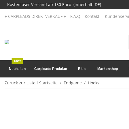
Kostenloser Versand ab 150 Euro (innerhalb DE)
+ CARPLEADS DIREKTVERKAUF +
F.A.Q
Kontakt
Kundenservi
NEW
Neuheiten
Carpleads Produkte
Bleie
Markenshop
Zurück zur Liste
Startseite
Endgame
Hooks