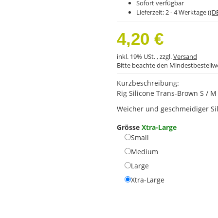
Sofort verfügbar
Lieferzeit:
2 - 4 Werktage
((D
4,20 €
inkl. 19% USt. , zzgl.
Versand
Bitte beachte den Mindestbestellw
Kurzbeschreibung:
Rig Silicone Trans-Brown S / M /
Weicher und geschmeidiger Si
Grösse
Xtra-Large
Small
Small
Medium
Medium
Large
Large
Xtra-Large
Xtra-Large