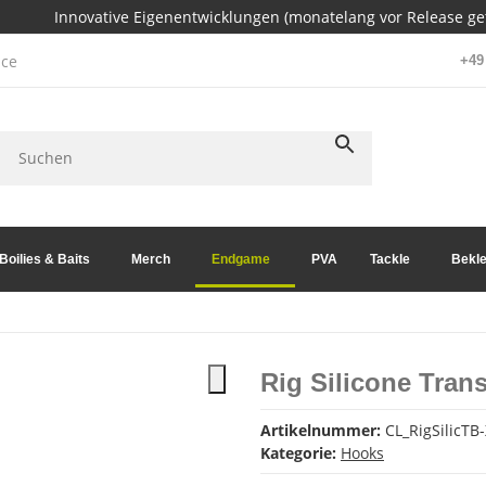
Innovative Eigenentwicklungen (monatelang vor Release get
ce
+49 
Boilies & Baits
Merch
Endgame
PVA
Tackle
Bekle
Rig Silicone Tran
Artikelnummer:
CL_RigSilicTB
Kategorie:
Hooks