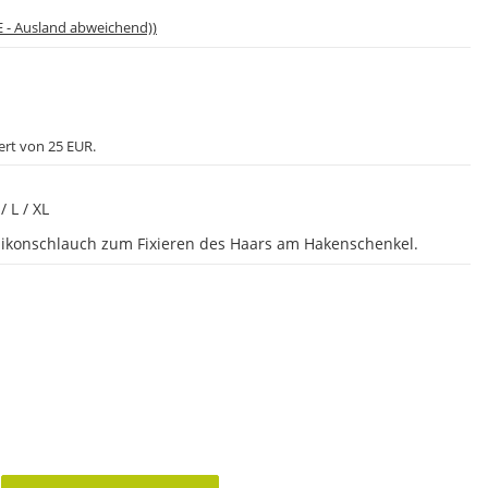
E - Ausland abweichend))
ert von 25 EUR.
 L / XL
likonschlauch zum Fixieren des Haars am Hakenschenkel.