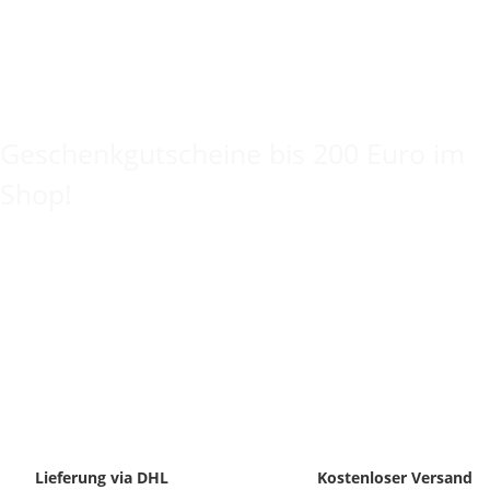
Keine Idee für ein tolles Geschenk?
Geschenkgutscheine bis 200 Euro im
Shop!
Lieferung via DHL
Kostenloser Versand