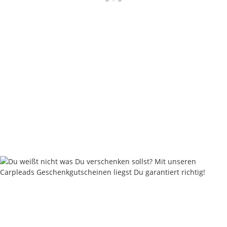
Navitas Hoodie 'Womens Lily' Green
29,96 €
*
Rabatt:
25%
Knapper Lagerbestand