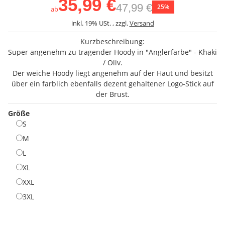
35,99 €
47,99 €
25%
ab
inkl. 19% USt. , zzgl.
Versand
Kurzbeschreibung:
Super angenehm zu tragender Hoody in "Anglerfarbe" - Khaki
/ Oliv.
Der weiche Hoody liegt angenehm auf der Haut und besitzt
über ein farblich ebenfalls dezent gehaltener Logo-Stick auf
der Brust.
Größe
S
S
M
M
L
L
XL
XL
XXL
XXL
3XL
3XL