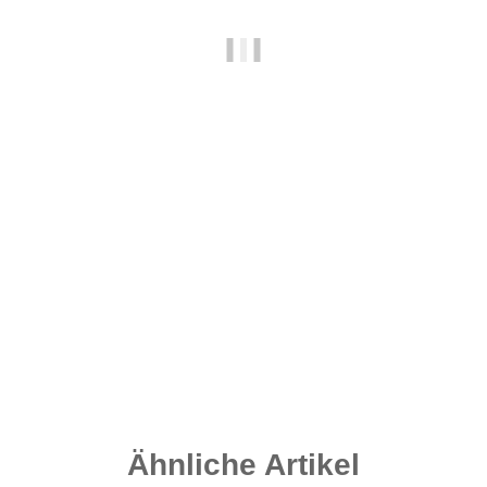
Grip Leads - Speckled Brown 140 Gramm
2,10 €
*
Sofort verfügbar
Lieferzeit:
2 - 4 Werktage
((DE - Ausland abweichend))
Ähnliche Artikel