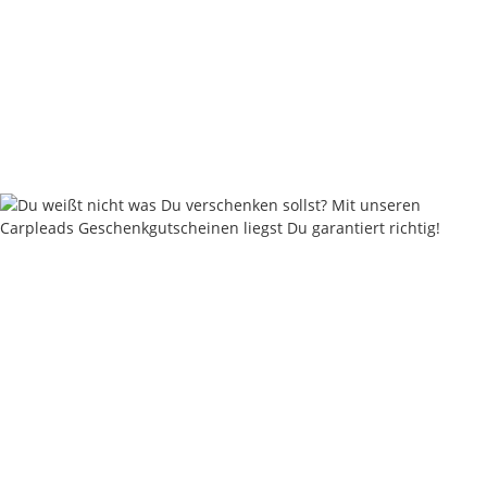
Grip Leads 80 - 330 Gramm - Muddy Sand
ab
1,80 €
*
Sofort verfügbar
Lieferstatus: 2 - 4 Werktage
Keine Idee für ein tolles Geschenk?