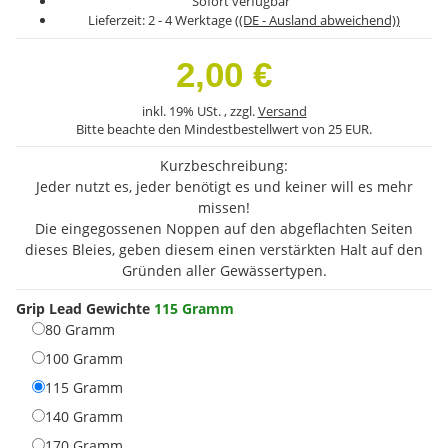
Sofort verfügbar
Lieferzeit:
2 - 4 Werktage
((DE - Ausland abweichend))
2,00 €
inkl. 19% USt. , zzgl.
Versand
Bitte beachte den Mindestbestellwert von 25 EUR.
Kurzbeschreibung:
Jeder nutzt es, jeder benötigt es und keiner will es mehr
missen!
Die eingegossenen Noppen auf den abgeflachten Seiten
dieses Bleies, geben diesem einen verstärkten Halt auf den
Gründen aller Gewässertypen.
Grip Lead Gewichte
115 Gramm
80 Gramm
80 Gramm
100 Gramm
100 Gramm
115 Gramm
115 Gramm
140 Gramm
140 Gramm
170 Gramm
170 Gramm