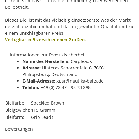
erfreut sich das Grip Lead einer immer größer werdenden
Beliebtheit.
Dieses Blei ist mit das vielseitig einsetzbarste was der Markt
derzeit anzubieten hat und das in gewohnter Qualität und zu
einem unschlagbaren Preis!
Verfügbar in 9 verschiedenen Größen.
Informationen zur Produktsicherheit
Name des Herstellers:
Carpleads
Adresse:
Hinteres Schorrenfeld 6, 76661
Philippsburg, Deutschland
E-Mail-Adresse:
gpsr@nautika-baits.de
Telefon:
+49 (0) 72 47 - 98 73 298
Produkteigenschaft
Wert
Bleifarbe:
Speckled Brown
Bleigewicht:
115 Gramm
Bleiform:
Grip Leads
Bewertungen