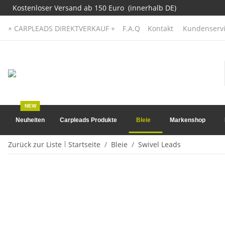
Kostenloser Versand ab 150 Euro (innerhalb DE)
+ CARPLEADS DIREKTVERKAUF +
F.A.Q
Kontakt
Kundenservi
NEW
Neuheiten
Carpleads Produkte
Bleie
Markenshop
Zurück zur Liste
Startseite
Bleie
Swivel Leads