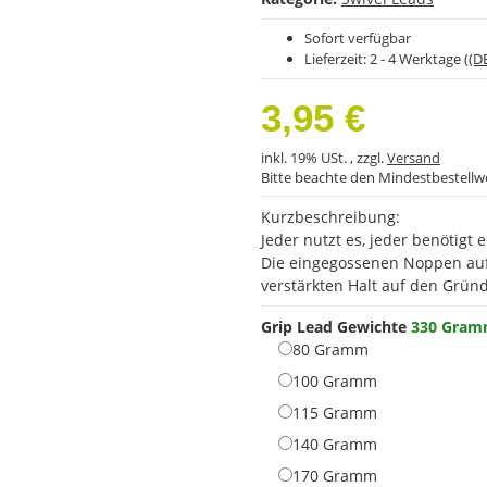
Sofort verfügbar
Lieferzeit:
2 - 4 Werktage
((D
3,95 €
inkl. 19% USt. , zzgl.
Versand
Bitte beachte den Mindestbestellw
Kurzbeschreibung:
Jeder nutzt es, jeder benötigt 
Die eingegossenen Noppen auf 
verstärkten Halt auf den Grün
Grip Lead Gewichte
330 Gra
80 Gramm
80 Gramm
100 Gramm
100 Gramm
115 Gramm
115 Gramm
140 Gramm
140 Gramm
170 Gramm
170 Gramm