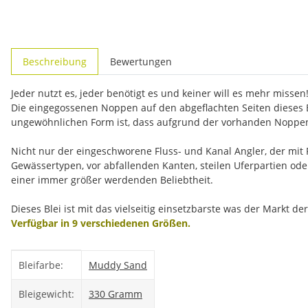
weitere Registerkarten anzeigen
Beschreibung
Bewertungen
Jeder nutzt es, jeder benötigt es und keiner will es mehr missen
Die eingegossenen Noppen auf den abgeflachten Seiten dieses B
ungewöhnlichen Form ist, dass aufgrund der vorhanden Noppen
Nicht nur der eingeschworene Fluss- und Kanal Angler, der mit
Gewässertypen, vor abfallenden Kanten, steilen Uferpartien ode
einer immer größer werdenden Beliebtheit.
Dieses Blei ist mit das vielseitig einsetzbarste was der Markt 
Verfügbar in 9 verschiedenen Größen.
Produkteigenschaft
Wert
Bleifarbe:
Muddy Sand
Bleigewicht:
330 Gramm