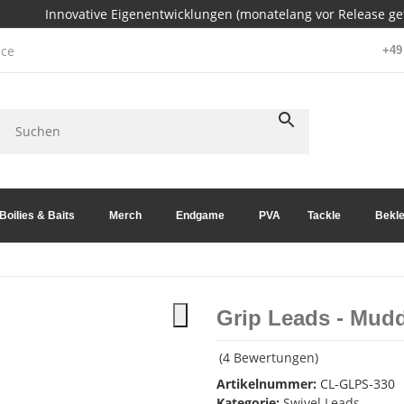
Innovative Eigenentwicklungen (monatelang vor Release get
ce
+49 
Boilies & Baits
Merch
Endgame
PVA
Tackle
Bekle
Grip Leads - Mud
(4 Bewertungen)
Artikelnummer:
CL-GLPS-330
Kategorie:
Swivel Leads