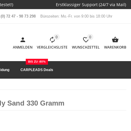
estet!)
Erstklassiger Support (24/7 via Mail)
(0) 72 47 - 98 73 298
Bürozeiten: Mo.-Fr. von 9:00 bis 18:00 Uhr
0
0
ANMELDEN
VERGLEICHSLISTE
WUNSCHZETTEL
WARENKORB
BIS ZU -80%
idung
CARPLEADS Deals
dy Sand 330 Gramm