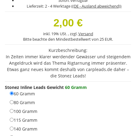
Sofort verfügbar
Lieferzeit:
2 - 4 Werktage
((DE - Ausland abweichend))
2,00 €
inkl. 19% USt. , zzgl.
Versand
Bitte beachte den Mindestbestellwert von 25 EUR.
Kurzbeschreibung:
In Zeiten immer klarer werdender Gewässer und steigendem
Angeldruck wird das Thema Rigtarnung immer präsenter.
Etwas ganz neues kommt deshalb von carpleads.de daher –
die Stonez Leads!
Stonez Inline Leads Gewicht
60 Gramm
60 Gramm
60 Gramm
80 Gramm
80 Gramm
100 Gramm
100 Gramm
115 Gramm
115 Gramm
140 Gramm
140 Gramm