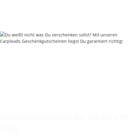
ab
2,00 €
*
Sofort verfügbar
Lieferstatus: 2 - 4 Werktage
Keine Idee für ein tolles Geschenk?
Geschenkgutscheine bis 200 Euro im
Shop!