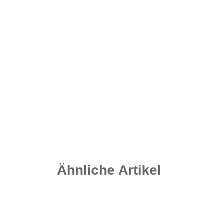
Stonez Inline Leads - Muddy Sand 80 Gramm
2,00 €
*
Sofort verfügbar
Ähnliche Artikel
Top bewertet