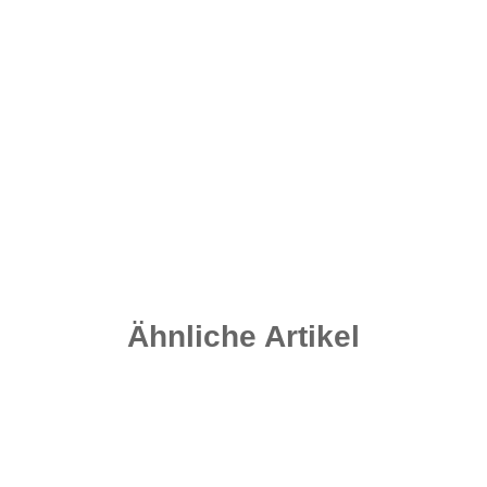
Dimension Inline Leads - Weedy Green 100 Gramm
2,10 €
*
Sofort verfügbar
Ähnliche Artikel
Top bewertet