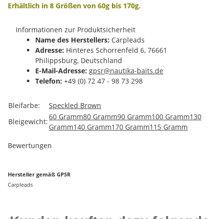
Erhältlich in 8 Größen von 60g bis 170g.
Informationen zur Produktsicherheit
Name des Herstellers:
Carpleads
Adresse:
Hinteres Schorrenfeld 6, 76661
Philippsburg, Deutschland
E-Mail-Adresse:
gpsr@nautika-baits.de
Telefon:
+49 (0) 72 47 - 98 73 298
Produkteigenschaft
Wert
Bleifarbe:
Speckled Brown
60 Gramm
80 Gramm
90 Gramm
100 Gramm
130
Bleigewicht:
Gramm
140 Gramm
170 Gramm
115 Gramm
Bewertungen
Hersteller gemäß GPSR
Carpleads