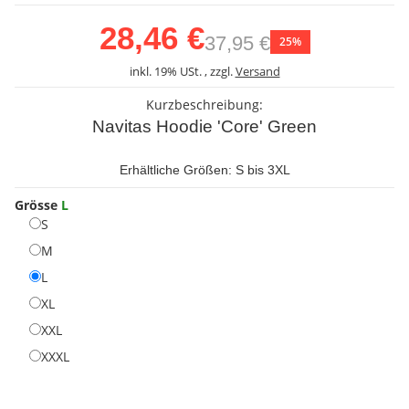
28,46 €
37,95 €
25%
inkl. 19% USt. , zzgl.
Versand
Kurzbeschreibung:
Navitas Hoodie 'Core' Green
Erhältliche Größen: S bis 3XL
Grösse
L
S
S
M
M
L
L
XL
XL
XXL
XXL
XXXL
XXXL