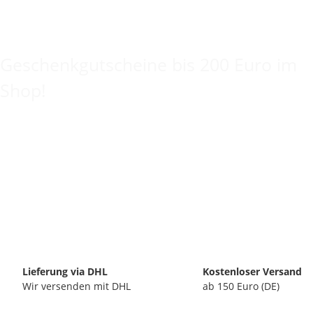
Keine Idee für ein tolles Geschenk?
Geschenkgutscheine bis 200 Euro im
Shop!
Lieferung via DHL
Kostenloser Versand
Wir versenden mit DHL
ab 150 Euro (DE)