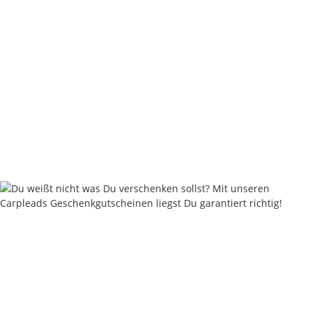
Navitas Zip Off Jogga Green
29,96 €
*
Rabatt:
25%
Knapper Lagerbestand