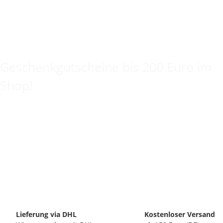
Keine Idee für ein tolles Geschenk?
Geschenkgutscheine bis 200 Euro im
Shop!
Lieferung via DHL
Kostenloser Versand