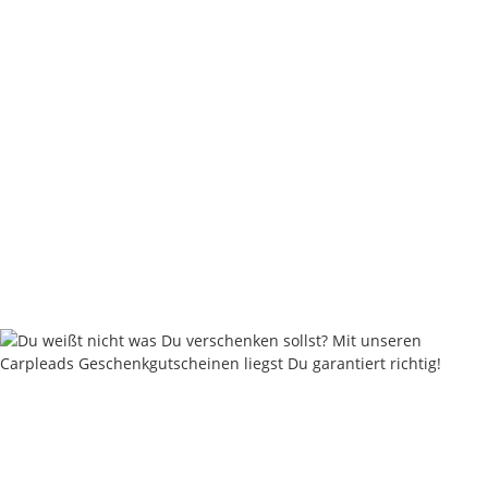
Carpleads LS PRO Hook - Tough Black Series
5,80 €
*
0,58 € pro Stück
Sofort verfügbar