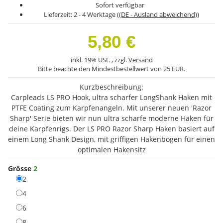
Sofort verfügbar
Lieferzeit:
2 - 4 Werktage
((DE - Ausland abweichend))
5,80 €
inkl. 19% USt. , zzgl.
Versand
Bitte beachte den Mindestbestellwert von 25 EUR.
Kurzbeschreibung:
Carpleads LS PRO Hook, ultra scharfer LongShank Haken mit
PTFE Coating zum Karpfenangeln. Mit unserer neuen 'Razor
Sharp' Serie bieten wir nun ultra scharfe moderne Haken für
deine Karpfenrigs. Der LS PRO Razor Sharp Haken basiert auf
einem Long Shank Design, mit griffigen Hakenbogen für einen
optimalen Hakensitz
Grösse
2
2
2
4
4
6
6
8
8