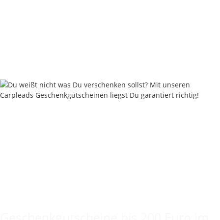
Nash Pinpoint Fang X
4,46 €
*
Rabatt:
25%
Sofort verfügbar
Keine Idee für ein tolles Geschenk?
Geschenkgutscheine bis 200 Euro im