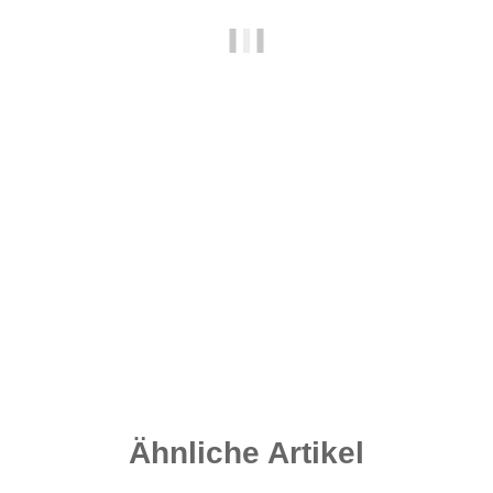
carpleads.de Bait Tools - Needles Orange: Braid Barbed
4,90 €
*
Sofort verfügbar
Lieferzeit:
2 - 4 Werktage
((DE - Ausland abweichend))
Ähnliche Artikel