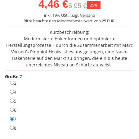
4,46 €
5,95 €
25%
inkl. 19% USt. , zzgl.
Versand
Bitte beachte den Mindestbestellwert von 25 EUR.
Kurzbeschreibung:
Modernisierte Hakenformen und optimierte
Herstellungsprozesse – durch die Zusammenarbeit mit Marc
Voosen’s Pinpoint Hooks ist es uns gelungen, eine Nash-
Hakenserie auf den Markt zu bringen, die ein bis heute
unerreichtes Niveau an Schärfe aufweist.
Größe
7
2
2
4
4
5
5
6
6
7
7
8
8