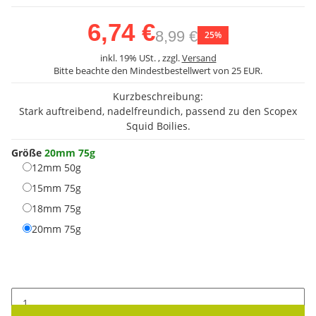
6,74 €
8,99 €
25%
inkl. 19% USt. , zzgl.
Versand
Bitte beachte den Mindestbestellwert von 25 EUR.
Kurzbeschreibung:
Stark auftreibend, nadelfreundich, passend zu den Scopex
Squid Boilies.
Größe
20mm 75g
12mm 50g
12mm 50g
15mm 75g
15mm 75g
18mm 75g
18mm 75g
20mm 75g
20mm 75g