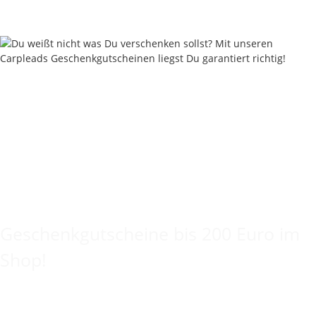
Lieferzeit:
2 - 4 Werktage
((DE - Ausland abweichend))
Keine Idee für ein tolles Geschenk?
Geschenkgutscheine bis 200 Euro im
Shop!