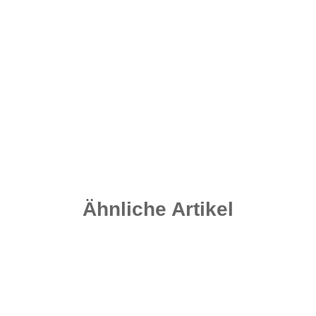
Flexi Ring Swivel Gr. 8 - 12 Stück - Matt Black
4,20 €
*
0,35 € pro 1 Stück
Sofort verfügbar
Lieferzeit:
2 - 4 Werktage
((DE - Ausland abweichend))
Ähnliche Artikel
-25%
Auf Lager