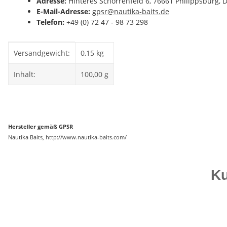
Adresse:
Hinteres Schorrenfeld 6, 76661 Philippsburg, 
E-Mail-Adresse:
gpsr@nautika-baits.de
Telefon:
+49 (0) 72 47 - 98 73 298
Produkteigenschaft
Wert
Versandgewicht:
0,15 kg
Inhalt:
100,00 g
Hersteller gemäß GPSR
Nautika Baits, http://www.nautika-baits.com/
Ku