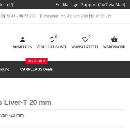
estet!)
Erstklassiger Support (24/7 via Mail)
(0) 72 47 - 98 73 298
Bürozeiten: Mo.-Fr. von 9:00 bis 18:00 Uhr
0
0
ANMELDEN
VERGLEICHSLISTE
WUNSCHZETTEL
WARENKORB
BIS ZU -80%
idung
CARPLEADS Deals
s Liver-T 20 mm
LiverT-20 mm