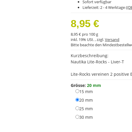
Sofort verfügbar
Lieferzeit:
2 - 4 Werktage
((D
8,95 €
8,95 € pro 100 g
inkl. 19% USt. , zzgl.
Versand
Bitte beachte den Mindestbestellw
Kurzbeschreibung:
Nautika Lite-Rocks - Liver-T
Lite-Rocks vereinen 2 positive
Grösse:
20 mm
15 mm
15 mm
20 mm
20 mm
25 mm
25 mm
30 mm
30 mm