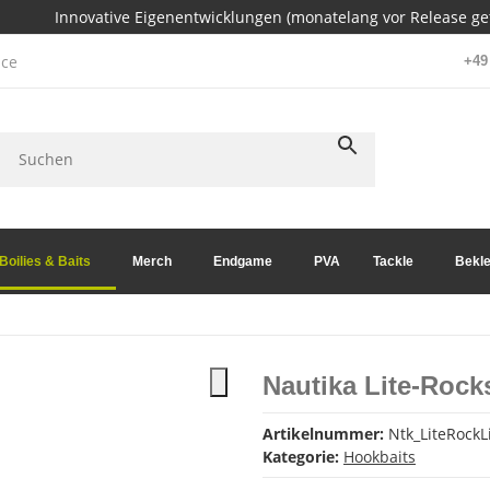
Innovative Eigenentwicklungen (monatelang vor Release get
ce
+49 
Boilies & Baits
Merch
Endgame
PVA
Tackle
Bekle
Nautika Lite-Rock
Artikelnummer:
Ntk_LiteRock
Kategorie:
Hookbaits