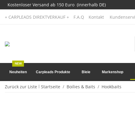
Kostenloser Versand ab 150 Euro (innerhalb DE)
+ CARPLEADS DIREKTVERKAUF +
F.A.Q
Kontakt
Kundenservi
NEW
Neuheiten
Carpleads Produkte
Bleie
Markenshop
Zurück zur Liste
Startseite
Boilies & Baits
Hookbaits