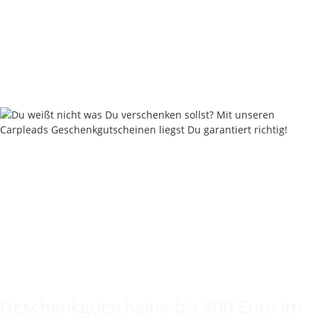
Nautika Lite-Rocks Authentic Fish
8,95 €
*
8,95 € pro 100 g
Sofort verfügbar
Keine Idee für ein tolles Geschenk?
Geschenkgutscheine bis 200 Euro im