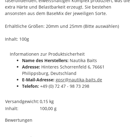
faserbildenden, eiweisshaltigen Komplex produziert, was die
extra Härte und Belastbarkeit erzeugt. Sie bestehen
ansonsten aus dem BaseMix der jeweiligen Sorte.
Erhältliche Größen: 20mm und 25mm (Bitte auswählen)
Inhalt: 100g
Informationen zur Produktsicherheit
Name des Herstellers:
Nautika Baits
Adresse:
Hinteres Schorrenfeld 6, 76661
Philippsburg, Deutschland
E-Mail-Adresse:
gpsr@nautika-baits.de
Telefon:
+49 (0) 72 47 - 98 73 298
Produkteigenschaft
Wert
Versandgewicht:
0,15 kg
Inhalt:
100,00 g
Bewertungen