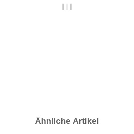
Nautika Lite-Rocks Liver-T 20 mm
8,95 €
*
8,95 € pro 100 g
Sofort verfügbar
Ähnliche Artikel