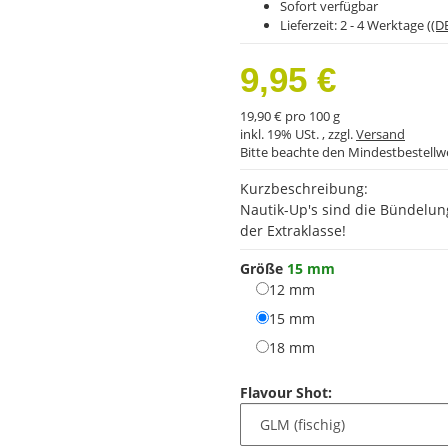
Sofort verfügbar
Lieferzeit:
2 - 4 Werktage
((D
9,95 €
19,90 € pro 100 g
inkl. 19% USt. , zzgl.
Versand
Bitte beachte den Mindestbestellw
Kurzbeschreibung:
Nautik-Up's sind die Bündelun
der Extraklasse!
Größe
15 mm
12 mm
12 mm
15 mm
15 mm
18 mm
18 mm
Flavour Shot: