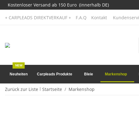
Kostenloser Versand ab 150 Euro (innerhalb DE)
+ CARPLEADS DIREKTVERKAUF +
F.A.Q
Kontakt
Kundenservi
NEW
Neuheiten
Carpleads Produkte
Bleie
Markenshop
Zurück zur Liste
Startseite
Markenshop