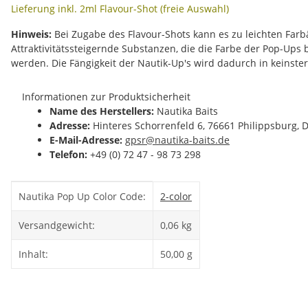
Lieferung inkl. 2ml Flavour-Shot (freie Auswahl)
Hinweis:
Bei Zugabe des Flavour-Shots kann es zu leichten Fa
Attraktivitätssteigernde Substanzen, die die Farbe der Pop-Ups
werden. Die Fängigkeit der Nautik-Up's wird dadurch in keinste
Informationen zur Produktsicherheit
Name des Herstellers:
Nautika Baits
Adresse:
Hinteres Schorrenfeld 6, 76661 Philippsburg, 
E-Mail-Adresse:
gpsr@nautika-baits.de
Telefon:
+49 (0) 72 47 - 98 73 298
Produkteigenschaft
Wert
Nautika Pop Up Color Code:
2-color
Versandgewicht:
0,06 kg
Inhalt:
50,00 g