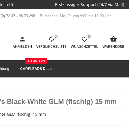
estet!)
Erstklassiger Support (24/7 via Mail)
(0) 72 47 - 98 73 298
Bürozeiten: Mo.-Fr. von 9:00 bis 18:00 Uhr
0
0
ANMELDEN
VERGLEICHSLISTE
WUNSCHZETTEL
WARENKORB
BIS ZU -80%
idung
CARPLEADS Deals
's Black-White GLM (fischig) 15 mm
hte-GLM (fischig)-15 mm