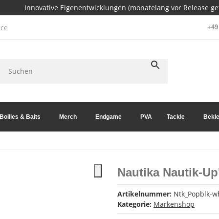
Innovative Eigenentwicklungen (monatelang vor Release get
ce
+49 
Boilies & Baits
Merch
Endgame
PVA
Tackle
Bekle
Nautika Nautik-Up
Artikelnummer:
Ntk_Popblk-w
Kategorie:
Markenshop