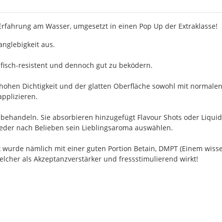
 Erfahrung am Wasser, umgesetzt in einen Pop Up der Extraklasse!
nglebigkeit aus.
fisch-resistent und dennoch gut zu beködern.
 hohen Dichtigkeit und der glatten Oberfläche sowohl mit normalen
applizieren.
achbehandeln. Sie absorbieren hinzugefügt Flavour Shots oder Liqu
 jeder nach Belieben sein Lieblingsaroma auswählen.
ix wurde nämlich mit einer guten Portion Betain, DMPT (Einem wis
welcher als Akzeptanzverstärker und fressstimulierend wirkt!