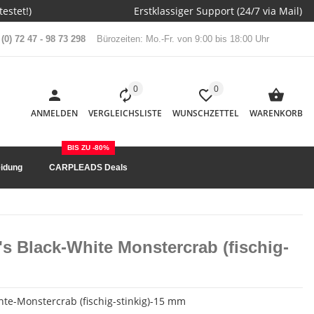
estet!)
Erstklassiger Support (24/7 via Mail)
(0) 72 47 - 98 73 298
Bürozeiten: Mo.-Fr. von 9:00 bis 18:00 Uhr
0
0
ANMELDEN
VERGLEICHSLISTE
WUNSCHZETTEL
WARENKORB
BIS ZU -80%
idung
CARPLEADS Deals
's Black-White Monstercrab (fischig-
te-Monstercrab (fischig-stinkig)-15 mm