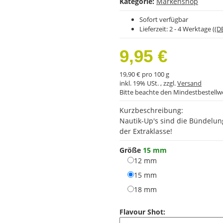
Kategorie:
Markenshop
Sofort verfügbar
Lieferzeit:
2 - 4 Werktage
((D
9,95 €
19,90 € pro 100 g
inkl. 19% USt. , zzgl.
Versand
Bitte beachte den Mindestbestellw
Kurzbeschreibung:
Nautik-Up's sind die Bündelun
der Extraklasse!
Größe
15 mm
12 mm
12 mm
15 mm
15 mm
18 mm
18 mm
Flavour Shot: