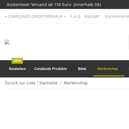
Kostenloser Versand ab 150 Euro (innerhalb DE)
+ CARPLEADS DIREKTVERKAUF +
F.A.Q
Kontakt
Kundenservi
NEW
Neuheiten
Carpleads Produkte
Bleie
Markenshop
Zurück zur Liste
Startseite
Markenshop