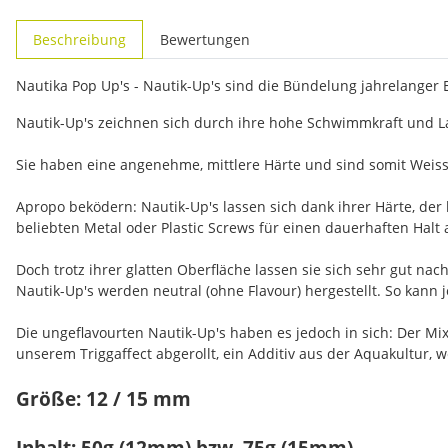
weitere Registerkarten anzeigen
Beschreibung
Bewertungen
Nautika Pop Up's - Nautik-Up's sind die Bündelung jahrelanger
Nautik-Up's zeichnen sich durch ihre hohe Schwimmkraft und La
Sie haben eine angenehme, mittlere Härte und sind somit Weiss
Apropo beködern: Nautik-Up's lassen sich dank ihrer Härte, der
beliebten Metal oder Plastic Screws für einen dauerhaften Halt 
Doch trotz ihrer glatten Oberfläche lassen sie sich sehr gut n
Nautik-Up's werden neutral (ohne Flavour) hergestellt. So kann
Die ungeflavourten Nautik-Up's haben es jedoch in sich: Der M
unserem Triggaffect abgerollt, ein Additiv aus der Aquakultur, 
Größe: 12 / 15 mm
Inhalt: 50g (12mm) bzw. 75g (15mm)