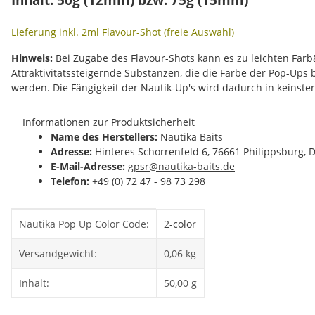
Lieferung inkl. 2ml Flavour-Shot (freie Auswahl)
Hinweis:
Bei Zugabe des Flavour-Shots kann es zu leichten Fa
Attraktivitätssteigernde Substanzen, die die Farbe der Pop-Ups
werden. Die Fängigkeit der Nautik-Up's wird dadurch in keinste
Informationen zur Produktsicherheit
Name des Herstellers:
Nautika Baits
Adresse:
Hinteres Schorrenfeld 6, 76661 Philippsburg, 
E-Mail-Adresse:
gpsr@nautika-baits.de
Telefon:
+49 (0) 72 47 - 98 73 298
Produkteigenschaft
Wert
Nautika Pop Up Color Code:
2-color
Versandgewicht:
0,06 kg
Inhalt:
50,00 g