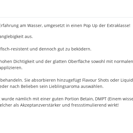
 Erfahrung am Wasser, umgesetzt in einen Pop Up der Extraklasse!
nglebigkeit aus.
fisch-resistent und dennoch gut zu beködern.
 hohen Dichtigkeit und der glatten Oberfläche sowohl mit normalen
applizieren.
achbehandeln. Sie absorbieren hinzugefügt Flavour Shots oder Liqu
 jeder nach Belieben sein Lieblingsaroma auswählen.
ix wurde nämlich mit einer guten Portion Betain, DMPT (Einem wis
welcher als Akzeptanzverstärker und fressstimulierend wirkt!