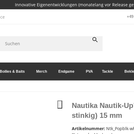
Innovative Eigenentwicklungen (monatelang vor Release get
ce
+49 
Boilies & Baits
Merch
Endgame
PVA
Tackle
Bekle
Nautika Nautik-Up
stinkig) 15 mm
Artikelnummer:
Ntk_Popblk-wh