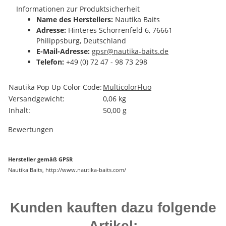
Informationen zur Produktsicherheit
Name des Herstellers:
Nautika Baits
Adresse:
Hinteres Schorrenfeld 6, 76661
Philippsburg, Deutschland
E-Mail-Adresse:
gpsr@nautika-baits.de
Telefon:
+49 (0) 72 47 - 98 73 298
Produkteigenschaft
Wert
Nautika Pop Up Color Code:
Multicolor
Fluo
Versandgewicht:
0,06 kg
Inhalt:
50,00 g
Bewertungen
Hersteller gemäß GPSR
Nautika Baits, http://www.nautika-baits.com/
Kunden kauften dazu folgende
Artikel: