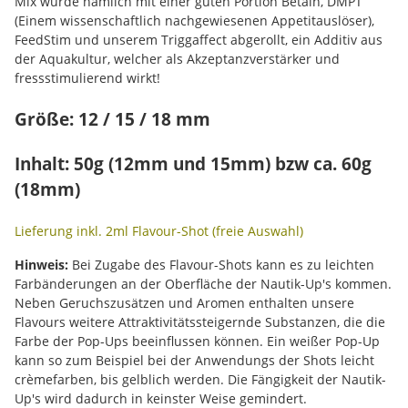
Mix wurde nämlich mit einer guten Portion Betain, DMPT
(Einem wissenschaftlich nachgewiesenen Appetitauslöser),
FeedStim und unserem Triggaffect abgerollt, ein Additiv aus
der Aquakultur, welcher als Akzeptanzverstärker und
fressstimulierend wirkt!
Größe: 12 / 15 / 18 mm
Inhalt: 50g (12mm und 15mm) bzw ca. 60g
(18mm)
Lieferung inkl. 2ml Flavour-Shot (freie Auswahl)
Hinweis:
Bei Zugabe des Flavour-Shots kann es zu leichten
Farbänderungen an der Oberfläche der Nautik-Up's kommen.
Neben Geruchszusätzen und Aromen enthalten unsere
Flavours weitere Attraktivitätssteigernde Substanzen, die die
Farbe der Pop-Ups beeinflussen können. Ein weißer Pop-Up
kann so zum Beispiel bei der Anwendungs der Shots leicht
crèmefarben, bis gelblich werden. Die Fängigkeit der Nautik-
Up's wird dadurch in keinster Weise gemindert.