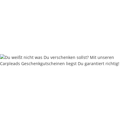
Nautika Nautik-Up's Rainbow Flick Multicolor 12 / 15 / 18
mm
9,95 €
*
19,90 € pro 100 g
Sofort verfügbar
Keine Idee für ein tolles Geschenk?