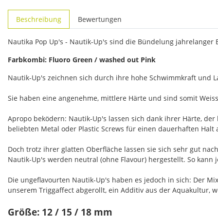
weitere Registerkarten anzeigen
Beschreibung
Bewertungen
Nautika Pop Up's - Nautik-Up's sind die Bündelung jahrelanger
Farbkombi: Fluoro Green / washed out Pink
Nautik-Up's zeichnen sich durch ihre hohe Schwimmkraft und La
Sie haben eine angenehme, mittlere Härte und sind somit Weiss
Apropo beködern: Nautik-Up's lassen sich dank ihrer Härte, der
beliebten Metal oder Plastic Screws für einen dauerhaften Halt 
Doch trotz ihrer glatten Oberfläche lassen sie sich sehr gut n
Nautik-Up's werden neutral (ohne Flavour) hergestellt. So kann
Die ungeflavourten Nautik-Up's haben es jedoch in sich: Der M
unserem Triggaffect abgerollt, ein Additiv aus der Aquakultur, 
Größe: 12 / 15 / 18 mm