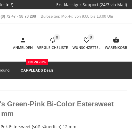
estet!)
Erstklassiger Support (24/7 via Mail)
(0) 72 47 - 98 73 298
Bürozeiten: Mo.-Fr. von 9:00 bis 18:00 Uhr
0
0
ANMELDEN
VERGLEICHSLISTE
WUNSCHZETTEL
WARENKORB
BIS ZU -80%
idung
CARPLEADS Deals
's Green-Pink Bi-Color Estersweet
2 mm
Pnk-Estersweet (süß-säuerlich)-12 mm