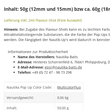
Inhalt: 50g (12mm und 15mm) bzw ca. 60g (1
Lieferung inkl. 2ml Flavour-Shot (freie Auswahl)
Hinweis:
Bei Zugabe des Flavour-Shots kann es zu leichten Fa
Attraktivitätssteigernde Substanzen, die die Farbe der Pop-Ups
werden. Die Fängigkeit der Nautik-Up's wird dadurch in keinste
Informationen zur Produktsicherheit
Name des Herstellers:
Nautika Baits
Adresse:
Hinteres Schorrenfeld 6, 76661 Philippsburg, 
E-Mail-Adresse:
gpsr@nautika-baits.de
Telefon:
+49 (0) 72 47 - 98 73 298
Produkteigenschaft
Wert
Nautika Pop Up Color Code:
Multicolor
Fluo
Versandgewicht:
0,06 kg
Inhalt:
50,00 g