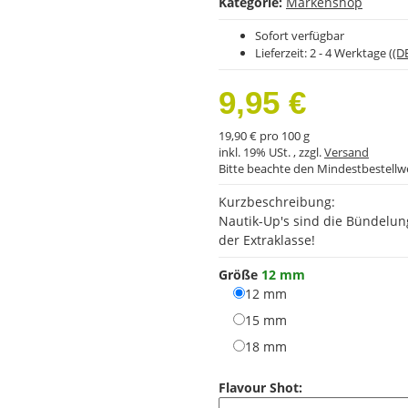
Kategorie:
Markenshop
Sofort verfügbar
Lieferzeit:
2 - 4 Werktage
((D
9,95 €
19,90 € pro 100 g
inkl. 19% USt. , zzgl.
Versand
Bitte beachte den Mindestbestellw
Kurzbeschreibung:
Nautik-Up's sind die Bündelun
der Extraklasse!
Größe
12 mm
12 mm
12 mm
15 mm
15 mm
18 mm
18 mm
Flavour Shot: