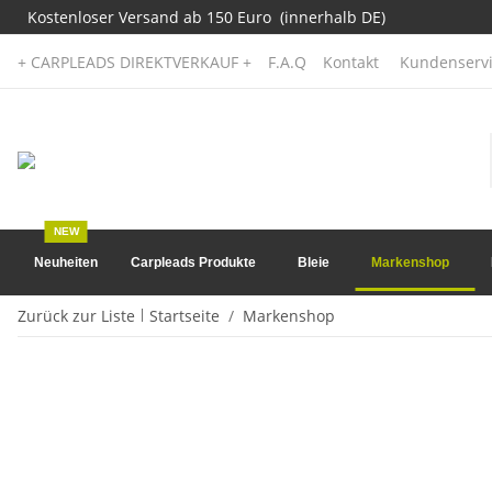
Kostenloser Versand ab 150 Euro (innerhalb DE)
+ CARPLEADS DIREKTVERKAUF +
F.A.Q
Kontakt
Kundenservi
NEW
Neuheiten
Carpleads Produkte
Bleie
Markenshop
Zurück zur Liste
Startseite
Markenshop