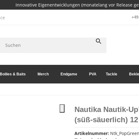
Innovative Eigenentwicklungen (monatelang vor Release get
ce
+49 
Boilies & Baits
Merch
Endgame
PVA
Tackle
Bekle
Nautika Nautik-Up
(süß-säuerlich) 1
Artikelnummer:
Ntk_PopGreen