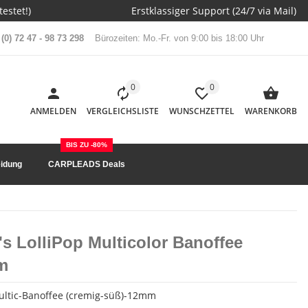
estet!)
Erstklassiger Support (24/7 via Mail)
(0) 72 47 - 98 73 298
Bürozeiten: Mo.-Fr. von 9:00 bis 18:00 Uhr
0
0
ANMELDEN
VERGLEICHSLISTE
WUNSCHZETTEL
WARENKORB
BIS ZU -80%
idung
CARPLEADS Deals
's LolliPop Multicolor Banoffee
m
ultic-Banoffee (cremig-süß)-12mm