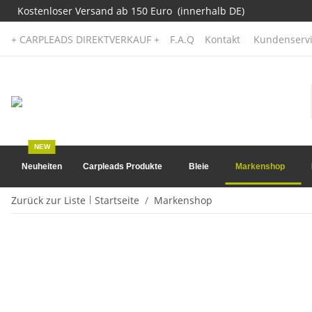
Kostenloser Versand ab 150 Euro (innerhalb DE)
+ CARPLEADS DIREKTVERKAUF +
F.A.Q
Kontakt
Kundenservi
NEW
Neuheiten
Carpleads Produkte
Bleie
Markenshop
Zurück zur Liste
Startseite
Markenshop