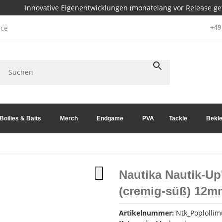
Innovative Eigenentwicklungen (monatelang vor Release get
ce
+49 
Boilies & Baits
Merch
Endgame
PVA
Tackle
Bekle
Nautika Nautik-Up
(cremig-süß) 12m
Artikelnummer:
Ntk_Poplollim