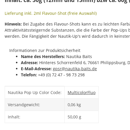
Lieferung inkl. 2ml Flavour-Shot (freie Auswahl)
Hinweis:
Bei Zugabe des Flavour-Shots kann es zu leichten Fa
Attraktivitätssteigernde Substanzen, die die Farbe der Pop-Ups
werden. Die Fängigkeit der Nautik-Up's wird dadurch in keinste
Informationen zur Produktsicherheit
Name des Herstellers:
Nautika Baits
Adresse:
Hinteres Schorrenfeld 6, 76661 Philippsburg, 
E-Mail-Adresse:
gpsr@nautika-baits.de
Telefon:
+49 (0) 72 47 - 98 73 298
Produkteigenschaft
Wert
Nautika Pop Up Color Code:
Multicolor
Fluo
Versandgewicht:
0,06 kg
Inhalt:
50,00 g