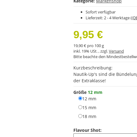
Kategorie:
Markenshop
Sofort verfügbar
Lieferzeit:
2 - 4 Werktage
((D
9,95 €
19,90 € pro 100 g
inkl. 19% USt. , zzgl.
Versand
Bitte beachte den Mindestbestellw
Kurzbeschreibung:
Nautik-Up's sind die Bündelun
der Extraklasse!
Größe
12 mm
12 mm
12 mm
15 mm
15 mm
18 mm
18 mm
Flavour Shot: