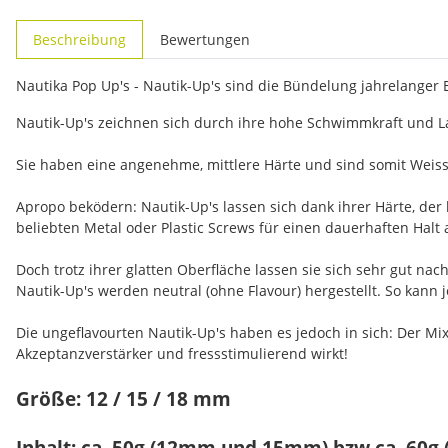
weitere Registerkarten anzeigen
Beschreibung
Bewertungen
Nautika Pop Up's - Nautik-Up's sind die Bündelung jahrelanger
Nautik-Up's zeichnen sich durch ihre hohe Schwimmkraft und La
Sie haben eine angenehme, mittlere Härte und sind somit Weiss
Apropo beködern: Nautik-Up's lassen sich dank ihrer Härte, der
beliebten Metal oder Plastic Screws für einen dauerhaften Halt 
Doch trotz ihrer glatten Oberfläche lassen sie sich sehr gut n
Nautik-Up's werden neutral (ohne Flavour) hergestellt. So kann
Die ungeflavourten Nautik-Up's haben es jedoch in sich: Der Mix
Akzeptanzverstärker und fressstimulierend wirkt!
Größe: 12 / 15 / 18 mm
Inhalt: ca. 50g (12mm und 15mm) bzw ca. 60g