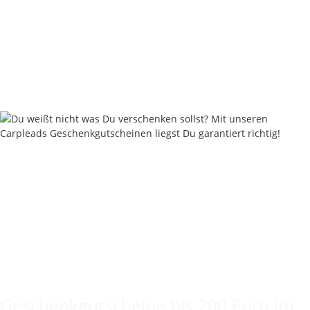
Nautika Nautik Up's Pink-Yellow Bi-Color 12 / 15 / 18 mm
9,95 €
*
19,90 € pro 100 g
Sofort verfügbar
Keine Idee für ein tolles Geschenk?
Geschenkgutscheine bis 200 Euro im