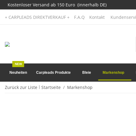
Kostenloser Versand ab 150 Euro (innerhalb DE)
+ CARPLEADS DIREKTVERKAUF +
F.A.Q
Kontakt
Kundenservi
NEW
Neuheiten
Carpleads Produkte
Bleie
Markenshop
Zurück zur Liste
Startseite
Markenshop