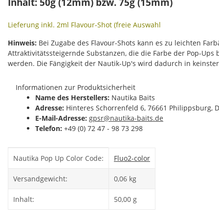
Inhalt: 50g (12mm) bzw. 75g (15mm)
Lieferung inkl. 2ml Flavour-Shot (freie Auswahl
Hinweis:
Bei Zugabe des Flavour-Shots kann es zu leichten Fa
Attraktivitätssteigernde Substanzen, die die Farbe der Pop-Ups
werden. Die Fängigkeit der Nautik-Up's wird dadurch in keinste
Informationen zur Produktsicherheit
Name des Herstellers:
Nautika Baits
Adresse:
Hinteres Schorrenfeld 6, 76661 Philippsburg, 
E-Mail-Adresse:
gpsr@nautika-baits.de
Telefon:
+49 (0) 72 47 - 98 73 298
Produkteigenschaft
Wert
Nautika Pop Up Color Code:
Fluo
2-color
Versandgewicht:
0,06 kg
Inhalt:
50,00 g