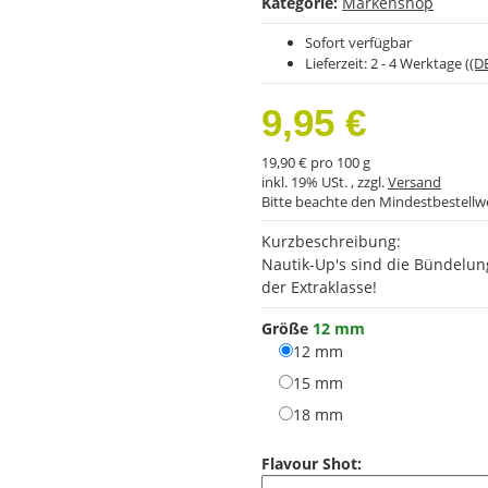
Kategorie:
Markenshop
Sofort verfügbar
Lieferzeit:
2 - 4 Werktage
((D
9,95 €
19,90 € pro 100 g
inkl. 19% USt. , zzgl.
Versand
Bitte beachte den Mindestbestellw
Kurzbeschreibung:
Nautik-Up's sind die Bündelun
der Extraklasse!
Größe
12 mm
12 mm
12 mm
15 mm
15 mm
18 mm
18 mm
Flavour Shot: