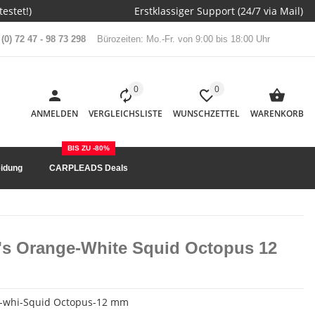
estet!)
Erstklassiger Support (24/7 via Mail)
(0) 72 47 - 98 73 298
Bürozeiten: Mo.-Fr. von 9:00 bis 18:00 Uhr
0
0
ANMELDEN
VERGLEICHSLISTE
WUNSCHZETTEL
WARENKORB
BIS ZU -80%
idung
CARPLEADS Deals
p's Orange-White Squid Octopus 12
-whi-Squid Octopus-12 mm