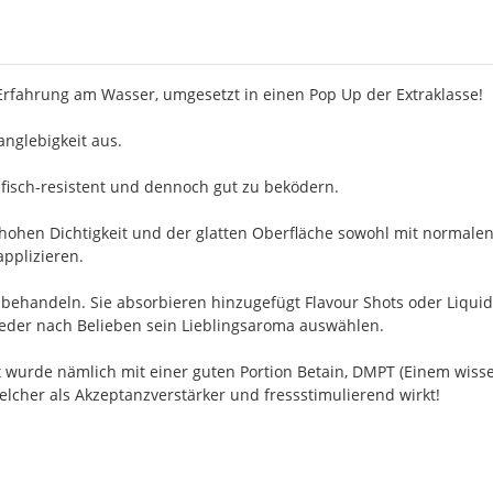
 Erfahrung am Wasser, umgesetzt in einen Pop Up der Extraklasse!
nglebigkeit aus.
fisch-resistent und dennoch gut zu beködern.
 hohen Dichtigkeit und der glatten Oberfläche sowohl mit normalen
applizieren.
achbehandeln. Sie absorbieren hinzugefügt Flavour Shots oder Liqu
 jeder nach Belieben sein Lieblingsaroma auswählen.
ix wurde nämlich mit einer guten Portion Betain, DMPT (Einem wis
welcher als Akzeptanzverstärker und fressstimulierend wirkt!