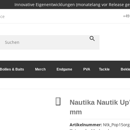
Innovative Eigenentwicklungen (monatelang vor Release get
ce
+49 
Boilies & Baits
Merch
Endgame
PVA
Tackle
Bekle
Nautika Nautik U
mm
Artikelnummer:
Ntk_Pop15org