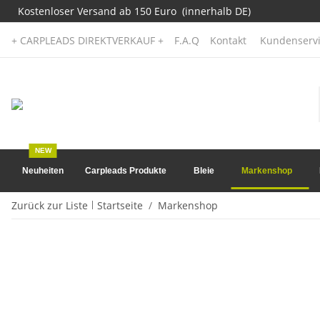
Kostenloser Versand ab 150 Euro (innerhalb DE)
+ CARPLEADS DIREKTVERKAUF +
F.A.Q
Kontakt
Kundenservi
NEW
Neuheiten
Carpleads Produkte
Bleie
Markenshop
Zurück zur Liste
Startseite
Markenshop