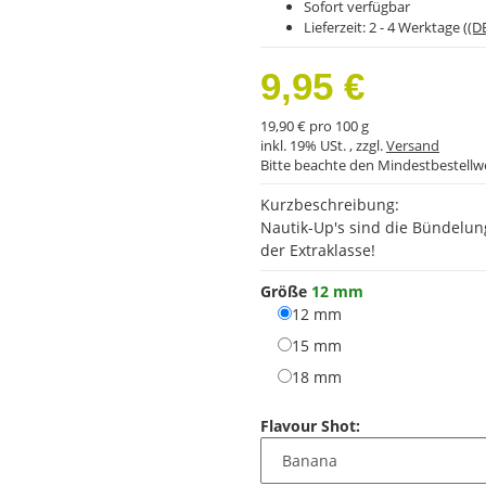
Sofort verfügbar
Lieferzeit:
2 - 4 Werktage
((D
9,95 €
19,90 € pro 100 g
inkl. 19% USt. , zzgl.
Versand
Bitte beachte den Mindestbestellw
Kurzbeschreibung:
Nautik-Up's sind die Bündelun
der Extraklasse!
Größe
12 mm
12 mm
12 mm
15 mm
15 mm
18 mm
18 mm
Flavour Shot: