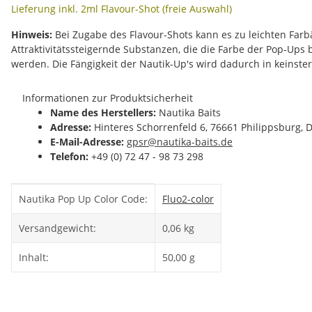
Lieferung inkl. 2ml Flavour-Shot (freie Auswahl)
Hinweis:
Bei Zugabe des Flavour-Shots kann es zu leichten Fa
Attraktivitätssteigernde Substanzen, die die Farbe der Pop-Ups
werden. Die Fängigkeit der Nautik-Up's wird dadurch in keinste
Informationen zur Produktsicherheit
Name des Herstellers:
Nautika Baits
Adresse:
Hinteres Schorrenfeld 6, 76661 Philippsburg, 
E-Mail-Adresse:
gpsr@nautika-baits.de
Telefon:
+49 (0) 72 47 - 98 73 298
Produkteigenschaft
Wert
Nautika Pop Up Color Code:
Fluo
2-color
Versandgewicht:
0,06 kg
Inhalt:
50,00 g