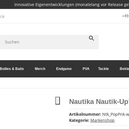
Innovative Eigenentwicklungen (monatelang vor Release get
ce
+49 
Boilies & Baits
Merch
Endgame
PVA
Tackle
Bekle
Nautika Nautik-U
Artikelnummer:
Ntk_PopPnk-
Kategorie:
Markenshop