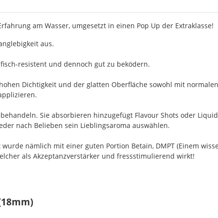
 Erfahrung am Wasser, umgesetzt in einen Pop Up der Extraklasse!
nglebigkeit aus.
fisch-resistent und dennoch gut zu beködern.
 hohen Dichtigkeit und der glatten Oberfläche sowohl mit normalen
applizieren.
achbehandeln. Sie absorbieren hinzugefügt Flavour Shots oder Liqu
 jeder nach Belieben sein Lieblingsaroma auswählen.
ix wurde nämlich mit einer guten Portion Betain, DMPT (Einem wis
welcher als Akzeptanzverstärker und fressstimulierend wirkt!
 (18mm)