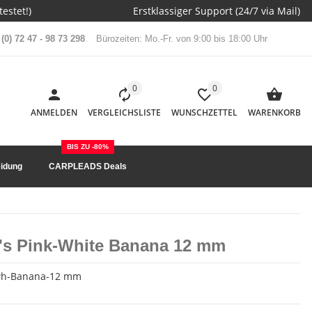
estet!)
Erstklassiger Support (24/7 via Mail)
(0) 72 47 - 98 73 298
Bürozeiten: Mo.-Fr. von 9:00 bis 18:00 Uhr
0
0
ANMELDEN
VERGLEICHSLISTE
WUNSCHZETTEL
WARENKORB
BIS ZU -80%
idung
CARPLEADS Deals
p's Pink-White Banana 12 mm
wh-Banana-12 mm