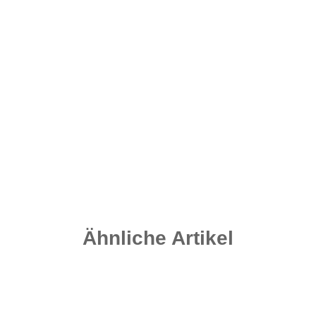
Carpleads Camo Split Shots 180g
6,95 €
*
Sofort verfügbar
Lieferzeit:
2 - 4 Werktage
((DE - Ausland abweichend))
Ähnliche Artikel
Auf Lager