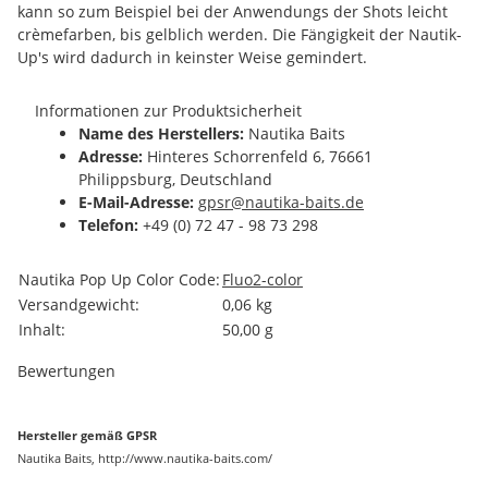
kann so zum Beispiel bei der Anwendungs der Shots leicht
crèmefarben, bis gelblich werden. Die Fängigkeit der Nautik-
Up's wird dadurch in keinster Weise gemindert.
Informationen zur Produktsicherheit
Name des Herstellers:
Nautika Baits
Adresse:
Hinteres Schorrenfeld 6, 76661
Philippsburg, Deutschland
E-Mail-Adresse:
gpsr@nautika-baits.de
Telefon:
+49 (0) 72 47 - 98 73 298
Produkteigenschaft
Wert
Nautika Pop Up Color Code:
Fluo
2-color
Versandgewicht:
0,06 kg
Inhalt:
50,00 g
Bewertungen
Hersteller gemäß GPSR
Nautika Baits, http://www.nautika-baits.com/