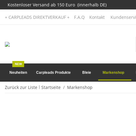
Kostenloser Versand ab 150 Euro (innerhalb DE)
+ CARPLEADS DIREKTVERKAUF +
F.A.Q
Kontakt
Kundenservi
NEW
Neuheiten
Carpleads Produkte
Bleie
Markenshop
Zurück zur Liste
Startseite
Markenshop