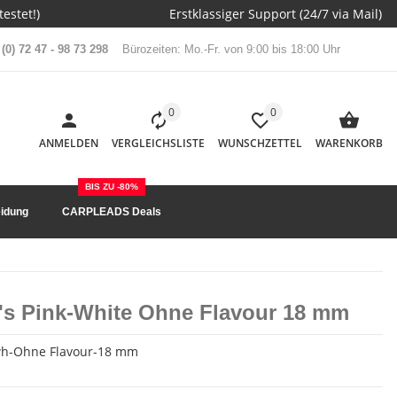
estet!)
Erstklassiger Support (24/7 via Mail)
(0) 72 47 - 98 73 298
Bürozeiten: Mo.-Fr. von 9:00 bis 18:00 Uhr
0
0
ANMELDEN
VERGLEICHSLISTE
WUNSCHZETTEL
WARENKORB
BIS ZU -80%
idung
CARPLEADS Deals
p's Pink-White Ohne Flavour 18 mm
wh-Ohne Flavour-18 mm