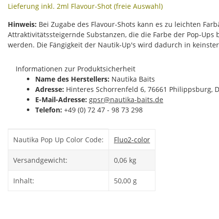
Lieferung inkl. 2ml Flavour-Shot (freie Auswahl)
Hinweis:
Bei Zugabe des Flavour-Shots kann es zu leichten Fa
Attraktivitätssteigernde Substanzen, die die Farbe der Pop-Ups
werden. Die Fängigkeit der Nautik-Up's wird dadurch in keinste
Informationen zur Produktsicherheit
Name des Herstellers:
Nautika Baits
Adresse:
Hinteres Schorrenfeld 6, 76661 Philippsburg, 
E-Mail-Adresse:
gpsr@nautika-baits.de
Telefon:
+49 (0) 72 47 - 98 73 298
Produkteigenschaft
Wert
Nautika Pop Up Color Code:
Fluo
2-color
Versandgewicht:
0,06 kg
Inhalt:
50,00 g