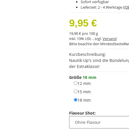
Sofort verfügbar
Lieferzeit:
2 - 4 Werktage
((D
9,95 €
19,90 € pro 100 g
inkl. 19% USt. , zzgl.
Versand
Bitte beachte den Mindestbestellw
Kurzbeschreibung:
Nautik-Up's sind die Bündelun
der Extraklasse!
Größe
18 mm
12 mm
12 mm
15 mm
15 mm
18 mm
18 mm
Flavour Shot: