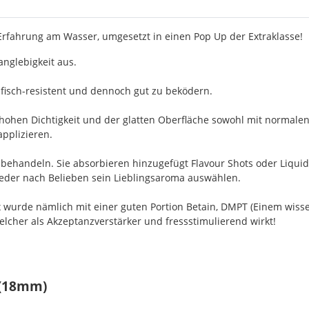
 Erfahrung am Wasser, umgesetzt in einen Pop Up der Extraklasse!
nglebigkeit aus.
fisch-resistent und dennoch gut zu beködern.
 hohen Dichtigkeit und der glatten Oberfläche sowohl mit normalen
applizieren.
achbehandeln. Sie absorbieren hinzugefügt Flavour Shots oder Liqu
 jeder nach Belieben sein Lieblingsaroma auswählen.
ix wurde nämlich mit einer guten Portion Betain, DMPT (Einem wis
welcher als Akzeptanzverstärker und fressstimulierend wirkt!
 (18mm)