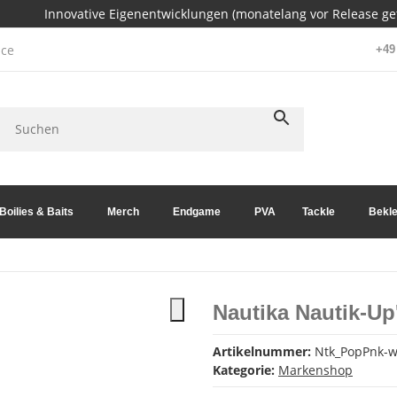
Innovative Eigenentwicklungen (monatelang vor Release get
ce
+49 
Boilies & Baits
Merch
Endgame
PVA
Tackle
Bekle
Nautika Nautik-U
Artikelnummer:
Ntk_PopPnk-
Kategorie:
Markenshop