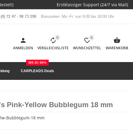
estet!)
Erstklassiger Support (24/7 via Mail)
(0) 72 47 - 98 73 298
Bürozeiten: Mo.-Fr. von 9:00 bis 18:00 Uhr
0
0
ANMELDEN
VERGLEICHSLISTE
WUNSCHZETTEL
WARENKORB
BIS ZU -80%
idung
CARPLEADS Deals
p's Pink-Yellow Bubblegum 18 mm
-ylw-Bubblegum-18 mm