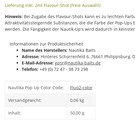
Lieferung inkl. 2ml Flavour-Shot (freie Auswahl)
Hinweis:
Bei Zugabe des Flavour-Shots kann es zu leichten Fa
Attraktivitätssteigernde Substanzen, die die Farbe der Pop-Ups
werden. Die Fängigkeit der Nautik-Up's wird dadurch in keinste
Informationen zur Produktsicherheit
Name des Herstellers:
Nautika Baits
Adresse:
Hinteres Schorrenfeld 6, 76661 Philippsburg, 
E-Mail-Adresse:
gpsr@nautika-baits.de
Telefon:
+49 (0) 72 47 - 98 73 298
Produkteigenschaft
Wert
Nautika Pop Up Color Code:
Fluo
2-color
Versandgewicht:
0,06 kg
Inhalt:
50,00 g