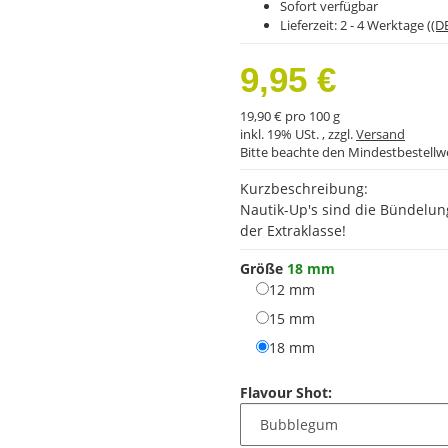
Sofort verfügbar
Lieferzeit:
2 - 4 Werktage
((D
9,95 €
19,90 € pro 100 g
inkl. 19% USt. , zzgl.
Versand
Bitte beachte den Mindestbestellw
Kurzbeschreibung:
Nautik-Up's sind die Bündelun
der Extraklasse!
Größe
18 mm
12 mm
12 mm
15 mm
15 mm
18 mm
18 mm
Flavour Shot: