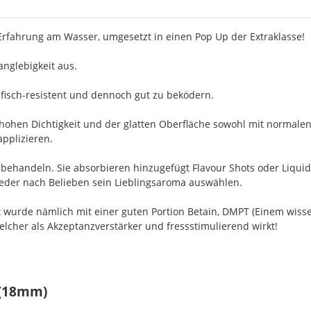
 Erfahrung am Wasser, umgesetzt in einen Pop Up der Extraklasse!
nglebigkeit aus.
fisch-resistent und dennoch gut zu beködern.
 hohen Dichtigkeit und der glatten Oberfläche sowohl mit normalen
applizieren.
achbehandeln. Sie absorbieren hinzugefügt Flavour Shots oder Liqu
 jeder nach Belieben sein Lieblingsaroma auswählen.
ix wurde nämlich mit einer guten Portion Betain, DMPT (Einem wis
welcher als Akzeptanzverstärker und fressstimulierend wirkt!
 (18mm)