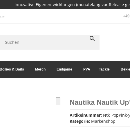
Innovative Eigenentwicklungen (monatelang vor Release get
ce
+49 
Boilies & Baits
Merch
Endgame
PVA
Tackle
Bekle
Nautika Nautik U
Artikelnummer:
Ntk_PopPink
Kategorie:
Markenshop