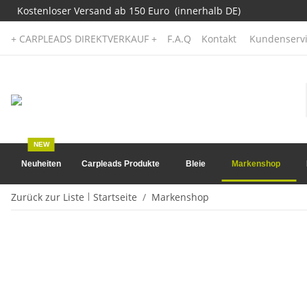
Kostenloser Versand ab 150 Euro (innerhalb DE)
+ CARPLEADS DIREKTVERKAUF +
F.A.Q
Kontakt
Kundenservi
NEW
Neuheiten
Carpleads Produkte
Bleie
Markenshop
Zurück zur Liste
Startseite
Markenshop