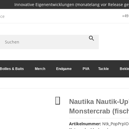
Innovative Eigenentwicklungen (monatelang vor Release get
ce
+49 
Boilies & Baits
Merch
Endgame
PVA
Tackle
Bekle
Nautika Nautik-Up
Monstercrab (fisc
Artikelnummer:
Ntk_PopPrplOr