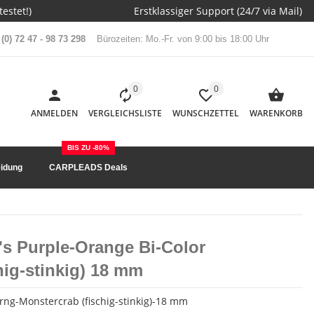
estet!)
Erstklassiger Support (24/7 via Mail)
(0) 72 47 - 98 73 298
Bürozeiten: Mo.-Fr. von 9:00 bis 18:00 Uhr
0
0
ANMELDEN
VERGLEICHSLISTE
WUNSCHZETTEL
WARENKORB
BIS ZU -80%
idung
CARPLEADS Deals
's Purple-Orange Bi-Color
hig-stinkig) 18 mm
ng-Monstercrab (fischig-stinkig)-18 mm