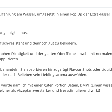
 Erfahrung am Wasser, umgesetzt in einen Pop Up der Extraklasse!
nglebigkeit aus.
fisch-resistent und dennoch gut zu beködern.
 hohen Dichtigkeit und der glatten Oberfläche sowohl mit normalen
applizieren.
achbehandeln. Sie absorbieren hinzugefügt Flavour Shots oder Liqu
 jeder nach Belieben sein Lieblingsaroma auswählen.
ix wurde nämlich mit einer guten Portion Betain, DMPT (Einem wis
welcher als Akzeptanzverstärker und fressstimulierend wirkt!