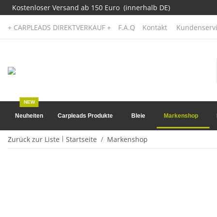
Kostenloser Versand ab 150 Euro (innerhalb DE)
+ CARPLEADS DIREKTVERKAUF +
F.A.Q
Kontakt
Kundenservi
NEW
Neuheiten
Carpleads Produkte
Bleie
Markenshop
Zurück zur Liste
Startseite
Markenshop