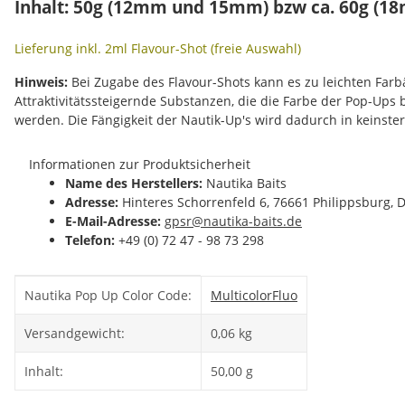
Inhalt: 50g (12mm und 15mm) bzw ca. 60g (1
Lieferung inkl. 2ml Flavour-Shot (freie Auswahl)
Hinweis:
Bei Zugabe des Flavour-Shots kann es zu leichten Fa
Attraktivitätssteigernde Substanzen, die die Farbe der Pop-Ups
werden. Die Fängigkeit der Nautik-Up's wird dadurch in keinste
Informationen zur Produktsicherheit
Name des Herstellers:
Nautika Baits
Adresse:
Hinteres Schorrenfeld 6, 76661 Philippsburg, 
E-Mail-Adresse:
gpsr@nautika-baits.de
Telefon:
+49 (0) 72 47 - 98 73 298
Produkteigenschaft
Wert
Nautika Pop Up Color Code:
Multicolor
Fluo
Versandgewicht:
0,06 kg
Inhalt:
50,00 g