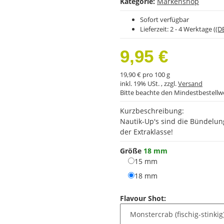
Kategorie:
Markenshop
Sofort verfügbar
Lieferzeit:
2 - 4 Werktage
((D
9,95 €
19,90 € pro 100 g
inkl. 19% USt. , zzgl.
Versand
Bitte beachte den Mindestbestellw
Kurzbeschreibung:
Nautik-Up's sind die Bündelun
der Extraklasse!
Größe
18 mm
15 mm
15 mm
18 mm
18 mm
Flavour Shot: