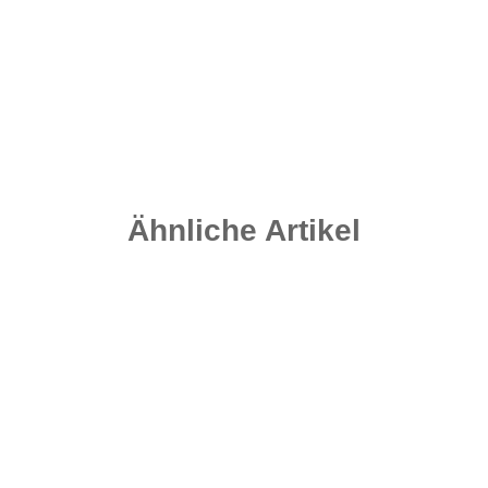
Nautika Nautik-Up's Fluo Orange 12 / 15 / 18 mm
8,95 €
*
17,90 € pro 100 g
Sofort verfügbar
Ähnliche Artikel
Auf Lager