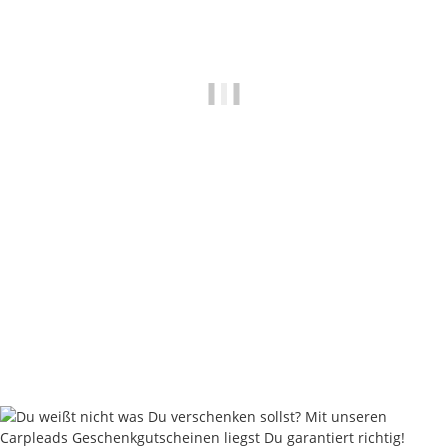
Nautika Nautik-Up's Yellow washed out 12 / 15 / 18 mm
8,95 €
*
17,90 € pro 100 g
Sofort verfügbar