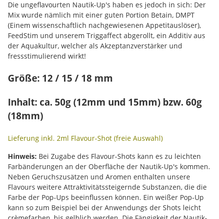
Die ungeflavourten Nautik-Up's haben es jedoch in sich: Der
Mix wurde nämlich mit einer guten Portion Betain, DMPT
(Einem wissenschaftlich nachgewiesenen Appetitauslöser),
FeedStim und unserem Triggaffect abgerollt, ein Additiv aus
der Aquakultur, welcher als Akzeptanzverstärker und
fressstimulierend wirkt!
Größe: 12 / 15 / 18 mm
Inhalt: ca. 50g (12mm und 15mm) bzw. 60g
(18mm)
Lieferung inkl. 2ml Flavour-Shot (freie Auswahl)
Hinweis:
Bei Zugabe des Flavour-Shots kann es zu leichten
Farbänderungen an der Oberfläche der Nautik-Up's kommen.
Neben Geruchszusätzen und Aromen enthalten unsere
Flavours weitere Attraktivitätssteigernde Substanzen, die die
Farbe der Pop-Ups beeinflussen können. Ein weißer Pop-Up
kann so zum Beispiel bei der Anwendungs der Shots leicht
crèmefarben, bis gelblich werden. Die Fängigkeit der Nautik-