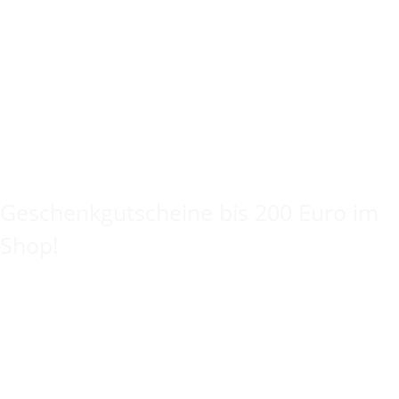
Keine Idee für ein tolles Geschenk?
Geschenkgutscheine bis 200 Euro im
Shop!