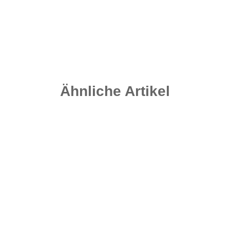
2,30 €
*
Sofort verfügbar
Ähnliche Artikel
Top