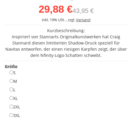
29,88 €
43,95 €
inkl. 19% USt. , zzgl.
Versand
Kurzbeschreibung:
Inspiriert von Stannarts Originalkunstwerken hat Craig
Stannard diesen limitierten Shadow-Druck speziell für
Navitas entworfen, der einen riesigen Karpfen zeigt, der über
dem Nfinity-Logo-Schatten schwebt.
Größe
S
S
M
M
L
L
XL
XL
2XL
2XL
3XL
3XL