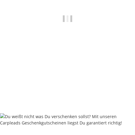
Adjust Lead Clips 8er Session Pack
6,50 €
*
0,81 € pro 1 Stück
Sofort verfügbar