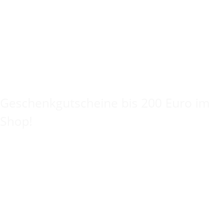
Keine Idee für ein tolles Geschenk?
Geschenkgutscheine bis 200 Euro im
Shop!