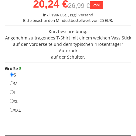
20,24 €
26,99 €
25%
inkl. 19% USt. , zzgl.
Versand
Bitte beachte den Mindestbestellwert von 25 EUR.
Kurzbeschreibung:
Angenehm zu tragendes T-Shirt mit einem weichen Vass Stick
auf der Vorderseite und dem typischen "Hosenträger"
Aufdruck
auf der Schulter.
Größe
S
S
S
M
M
L
L
XL
XL
XXL
XXL