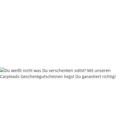
Carpleads Powder Coating - Insecto Mud
ab
11,90 €
*
59,50 € pro 1 kg
Weitere Variationen erhältlich.
Sofort verfügbar