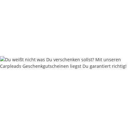
Chod Swivel Gr. 11 - 8 Stück - Matt Black
4,20 €
*
0,52 € pro 1 Stück
Sofort verfügbar
Keine Idee für ein tolles Geschenk?