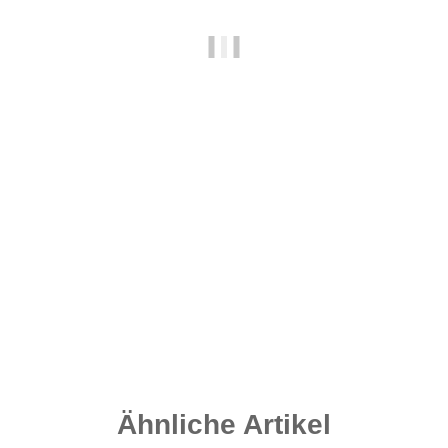
Grip Leads - Weedy Green 140 Gramm
2,10 €
*
Sofort verfügbar
Lieferzeit:
2 - 4 Werktage
((DE - Ausland abweichend))
Ähnliche Artikel