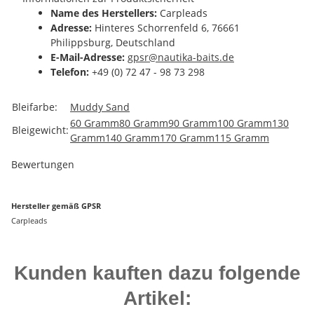
Name des Herstellers:
Carpleads
Adresse:
Hinteres Schorrenfeld 6, 76661
Philippsburg, Deutschland
E-Mail-Adresse:
gpsr@nautika-baits.de
Telefon:
+49 (0) 72 47 - 98 73 298
Produkteigenschaft
Wert
Bleifarbe:
Muddy Sand
60 Gramm
80 Gramm
90 Gramm
100 Gramm
130
Bleigewicht:
Gramm
140 Gramm
170 Gramm
115 Gramm
Bewertungen
Hersteller gemäß GPSR
Carpleads
Kunden kauften dazu folgende
Artikel: