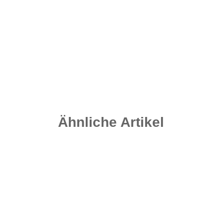
Dimension Leads - Speckled Brown 130 Gramm
2,10 €
*
Sofort verfügbar
Ähnliche Artikel
Top bewertet