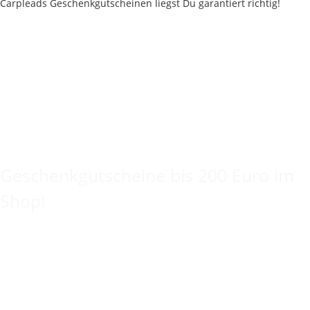
Keine Idee für ein tolles Geschenk?
Geschenkgutscheine bis 200 Euro im
Shop!