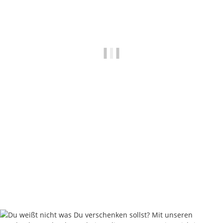
Dimension Inline Leads - 60 - 170 Gramm - Weedy Green
ab
2,00 €
*
Sofort verfügbar
Lieferstatus: 2 - 4 Werktage