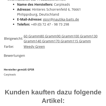
Name des Herstellers:
Carpleads
Adresse:
Hinteres Schorrenfeld 6, 76661
Philippsburg, Deutschland
E-Mail-Adresse:
gpsr@nautika-baits.de
Telefon:
+49 (0) 72 47 - 98 73 298
Produkteigenschaft
Wert
60 Gramm
80 Gramm
90 Gramm
100 Gramm
130
Bleigewicht:
Gramm
140 Gramm
170 Gramm
115 Gramm
Farbe:
Weedy Green
Bewertungen
Hersteller gemäß GPSR
Carpleads
Kunden kauften dazu folgende
Artikel: