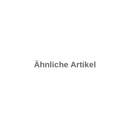
Dimension Leads - Weedy Green 115 Gramm
2,00 €
*
Sofort verfügbar
Ähnliche Artikel
Top bewertet