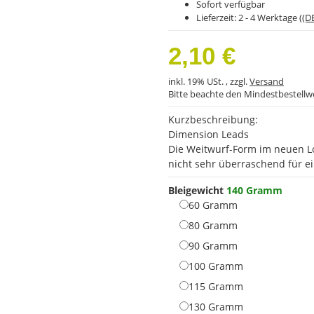
Sofort verfügbar
Lieferzeit:
2 - 4 Werktage
((D
2,10 €
inkl. 19% USt. , zzgl.
Versand
Bitte beachte den Mindestbestellw
Kurzbeschreibung:
Dimension Leads
Die Weitwurf-Form im neuen Lo
nicht sehr überraschend für e
Bleigewicht
140 Gramm
60 Gramm
60 Gramm
80 Gramm
80 Gramm
90 Gramm
90 Gramm
100 Gramm
100 Gramm
115 Gramm
115 Gramm
130 Gramm
130 Gramm