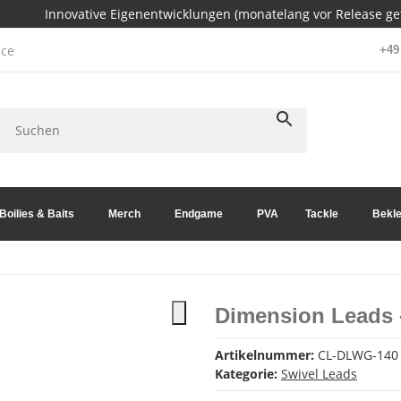
Innovative Eigenentwicklungen (monatelang vor Release get
ce
+49 
Boilies & Baits
Merch
Endgame
PVA
Tackle
Bekle
Dimension Leads
Artikelnummer:
CL-DLWG-140
Kategorie:
Swivel Leads