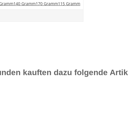
 Gramm
140 Gramm
170 Gramm
115 Gramm
nden kauften dazu folgende Artik