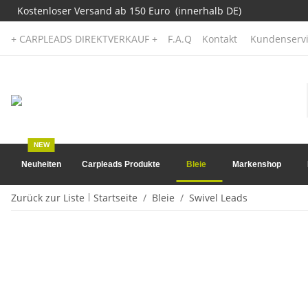
Kostenloser Versand ab 150 Euro (innerhalb DE)
+ CARPLEADS DIREKTVERKAUF +
F.A.Q
Kontakt
Kundenservi
NEW
Neuheiten
Carpleads Produkte
Bleie
Markenshop
Zurück zur Liste
Startseite
Bleie
Swivel Leads