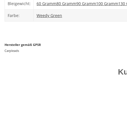
Produkteigenschaft
Wert
Bleigewicht:
60 Gramm
80 Gramm
90 Gramm
100 Gramm
130
Farbe:
Weedy Green
Hersteller gemäß GPSR
Carpleads
Ku
Bestseller