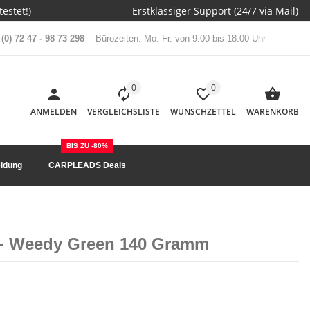
estet!)
Erstklassiger Support (24/7 via Mail)
(0) 72 47 - 98 73 298
Bürozeiten: Mo.-Fr. von 9:00 bis 18:00 Uhr
0
0
ANMELDEN
VERGLEICHSLISTE
WUNSCHZETTEL
WARENKORB
BIS ZU -80%
idung
CARPLEADS Deals
 - Weedy Green 140 Gramm