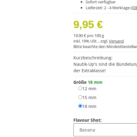
Sofort verfügbar
Lieferzeit:
2 - 4 Werktage
((D
9,95 €
19,90 € pro 100 g
inkl. 19% USt. , zzgl.
Versand
Bitte beachte den Mindestbestellw
Kurzbeschreibung:
Nautik-Up's sind die Bündelun
der Extraklasse!
Größe
18 mm
12 mm
12 mm
15 mm
15 mm
18 mm
18 mm
Flavour Shot: