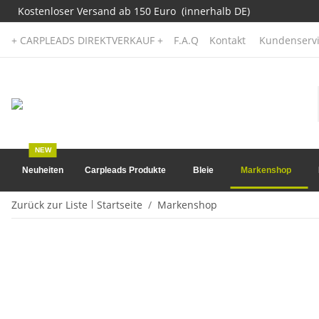
Kostenloser Versand ab 150 Euro (innerhalb DE)
+ CARPLEADS DIREKTVERKAUF +
F.A.Q
Kontakt
Kundenservi
NEW
Neuheiten
Carpleads Produkte
Bleie
Markenshop
Zurück zur Liste
Startseite
Markenshop