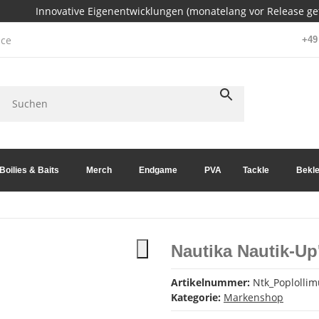
Innovative Eigenentwicklungen (monatelang vor Release get
ce
+49 
Boilies & Baits
Merch
Endgame
PVA
Tackle
Bekle
Nautika Nautik-Up
Artikelnummer:
Ntk_Poplolli
Kategorie:
Markenshop