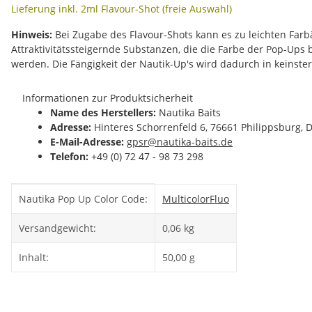
Lieferung inkl. 2ml Flavour-Shot (freie Auswahl)
Hinweis:
Bei Zugabe des Flavour-Shots kann es zu leichten Fa
Attraktivitätssteigernde Substanzen, die die Farbe der Pop-Ups
werden. Die Fängigkeit der Nautik-Up's wird dadurch in keinste
Informationen zur Produktsicherheit
Name des Herstellers:
Nautika Baits
Adresse:
Hinteres Schorrenfeld 6, 76661 Philippsburg, 
E-Mail-Adresse:
gpsr@nautika-baits.de
Telefon:
+49 (0) 72 47 - 98 73 298
Produkteigenschaft
Wert
Nautika Pop Up Color Code:
Multicolor
Fluo
Versandgewicht:
0,06 kg
Inhalt:
50,00 g