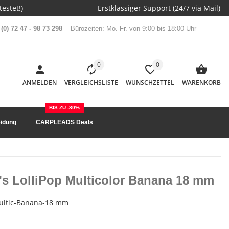
estet!)
Erstklassiger Support (24/7 via Mail)
(0) 72 47 - 98 73 298
Bürozeiten: Mo.-Fr. von 9:00 bis 18:00 Uhr
0
0
ANMELDEN
VERGLEICHSLISTE
WUNSCHZETTEL
WARENKORB
BIS ZU -80%
idung
CARPLEADS Deals
's LolliPop Multicolor Banana 18 mm
multic-Banana-18 mm