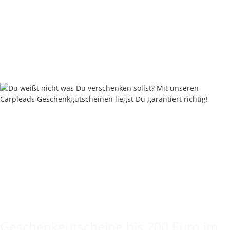
Nautika Nautik Up's Pink-Yellow Bi-Color 12 / 15 / 18 mm
9,95 €
*
19,90 € pro 100 g
Sofort verfügbar
Keine Idee für ein tolles Geschenk?
Geschenkgutscheine bis 200 Euro im