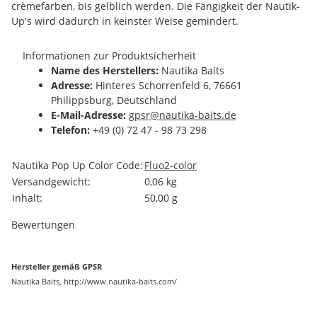
crèmefarben, bis gelblich werden. Die Fängigkeit der Nautik-
Up's wird dadurch in keinster Weise gemindert.
Informationen zur Produktsicherheit
Name des Herstellers:
Nautika Baits
Adresse:
Hinteres Schorrenfeld 6, 76661
Philippsburg, Deutschland
E-Mail-Adresse:
gpsr@nautika-baits.de
Telefon:
+49 (0) 72 47 - 98 73 298
Produkteigenschaft
Wert
Nautika Pop Up Color Code:
Fluo
2-color
Versandgewicht:
0,06 kg
Inhalt:
50,00 g
Bewertungen
Hersteller gemäß GPSR
Nautika Baits, http://www.nautika-baits.com/