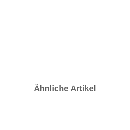
PVA System Mesh - 36 mm
8,95 €
*
Sofort verfügbar
Ähnliche Artikel
Auf Lager