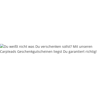
Nautika Nautik-Up's Green-Orange Bi-Color 12 / 15 / 18
mm
9,95 €
*
19,90 € pro 100 g
Sofort verfügbar
Keine Idee für ein tolles Geschenk?