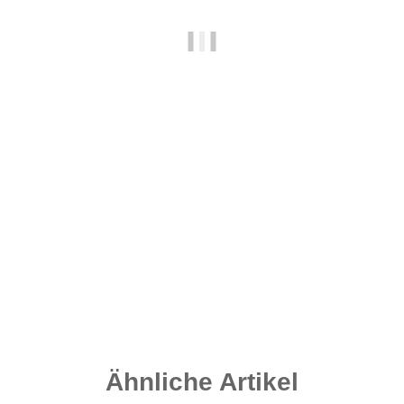
Micro Flexi Ring Swivel Gr. 20 - Matt Black
4,20 €
*
0,35 € pro 1 Stück
Sofort verfügbar
Ähnliche Artikel