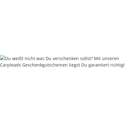
Nash Hookbait Balancing Foam Black 5mm
3,74 €
*
Rabatt:
25%
Knapper Lagerbestand
Lieferzeit:
2 - 4 Werktage
((DE - Ausland abweichend))
Keine Idee für ein tolles Geschenk?