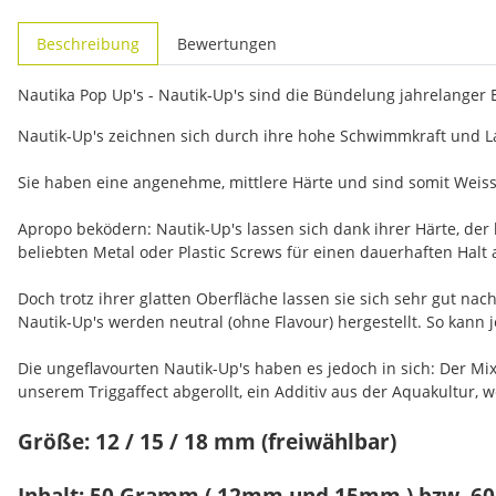
weitere Registerkarten anzeigen
Beschreibung
Bewertungen
Nautika Pop Up's - Nautik-Up's sind die Bündelung jahrelanger
Nautik-Up's zeichnen sich durch ihre hohe Schwimmkraft und La
Sie haben eine angenehme, mittlere Härte und sind somit Weiss
Apropo beködern: Nautik-Up's lassen sich dank ihrer Härte, der
beliebten Metal oder Plastic Screws für einen dauerhaften Halt 
Doch trotz ihrer glatten Oberfläche lassen sie sich sehr gut n
Nautik-Up's werden neutral (ohne Flavour) hergestellt. So kann
Die ungeflavourten Nautik-Up's haben es jedoch in sich: Der M
unserem Triggaffect abgerollt, ein Additiv aus der Aquakultur, 
Größe: 12 / 15 / 18 mm (freiwählbar)
Inhalt: 50 Gramm ( 12mm und 15mm ) bzw. 6