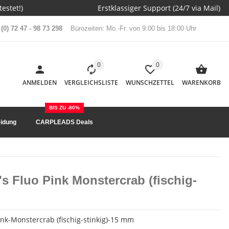
estet!)
Erstklassiger Support (24/7 via Mail)
(0) 72 47 - 98 73 298
Bürozeiten: Mo.-Fr. von 9:00 bis 18:00 Uhr
0
0
ANMELDEN
VERGLEICHSLISTE
WUNSCHZETTEL
WARENKORB
BIS ZU -80%
idung
CARPLEADS Deals
's Fluo Pink Monstercrab (fischig-
nk-Monstercrab (fischig-stinkig)-15 mm