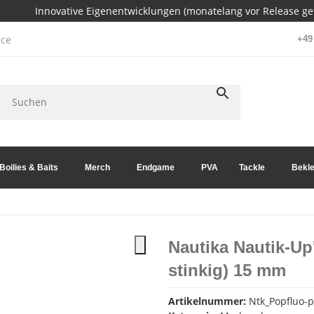
Innovative Eigenentwicklungen (monatelang vor Release get
ce
+49 
Boilies & Baits
Merch
Endgame
PVA
Tackle
Bekle
Nautika Nautik-Up
stinkig) 15 mm
Artikelnummer:
Ntk_Popfluo-p