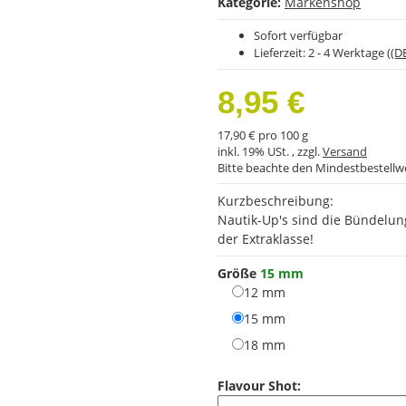
Kategorie:
Markenshop
Sofort verfügbar
Lieferzeit:
2 - 4 Werktage
((D
8,95 €
17,90 € pro 100 g
inkl. 19% USt. , zzgl.
Versand
Bitte beachte den Mindestbestellw
Kurzbeschreibung:
Nautik-Up's sind die Bündelun
der Extraklasse!
Größe
15 mm
12 mm
12 mm
15 mm
15 mm
18 mm
18 mm
Flavour Shot: