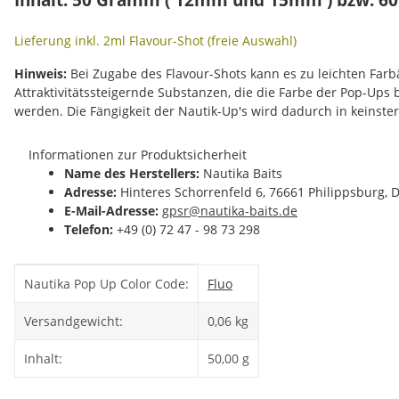
Lieferung inkl. 2ml Flavour-Shot (freie Auswahl)
Hinweis:
Bei Zugabe des Flavour-Shots kann es zu leichten Fa
Attraktivitätssteigernde Substanzen, die die Farbe der Pop-Ups
werden. Die Fängigkeit der Nautik-Up's wird dadurch in keinste
Informationen zur Produktsicherheit
Name des Herstellers:
Nautika Baits
Adresse:
Hinteres Schorrenfeld 6, 76661 Philippsburg, 
E-Mail-Adresse:
gpsr@nautika-baits.de
Telefon:
+49 (0) 72 47 - 98 73 298
Produkteigenschaft
Wert
Nautika Pop Up Color Code:
Fluo
Versandgewicht:
0,06 kg
Inhalt:
50,00 g