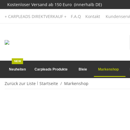
Kostenloser Versand ab 150 Euro (innerhalb DE)
+ CARPLEADS DIREKTVERKAUF +
F.A.Q
Kontakt
Kundenservi
NEW
Neuheiten
Carpleads Produkte
Bleie
Markenshop
Zurück zur Liste
Startseite
Markenshop