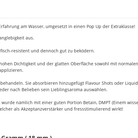
 Erfahrung am Wasser, umgesetzt in einen Pop Up der Extraklasse!
nglebigkeit aus.
fisch-resistent und dennoch gut zu beködern.
 hohen Dichtigkeit und der glatten Oberfläche sowohl mit normalen
applizieren.
achbehandeln. Sie absorbieren hinzugefügt Flavour Shots oder Liqu
 jeder nach Belieben sein Lieblingsaroma auswählen.
ix wurde nämlich mit einer guten Portion Betain, DMPT (Einem wis
welcher als Akzeptanzverstärker und fressstimulierend wirkt!
0 Gramm ( 18 mm )