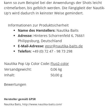
kann so zum Beispiel bei der Anwendungs der Shots leicht
crèmefarben, bis gelblich werden. Die Fängigkeit der Nautik-
Up's wird dadurch in keinster Weise gemindert.
Informationen zur Produktsicherheit
Name des Herstellers:
Nautika Baits
Adresse:
Hinteres Schorrenfeld 6, 76661
Philippsburg, Deutschland
E-Mail-Adresse:
gpsr@nautika-baits.de
Telefon:
+49 (0) 72 47 - 98 73 298
Produkteigenschaft
Wert
Nautika Pop Up Color Code:
Fluo
2-color
Versandgewicht:
0,06 kg
Inhalt:
50,00 g
Bewertungen
Hersteller gemäß GPSR
Nautika Baits, http://www.nautika-baits.com/