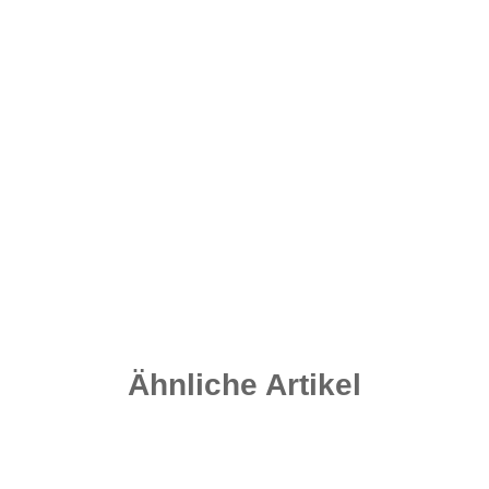
Flat Pear Inline - Speckled Brown 100 Gramm
2,10 €
*
Sofort verfügbar
Lieferzeit:
2 - 4 Werktage
((DE - Ausland abweichend))
Ähnliche Artikel
Auf Lager