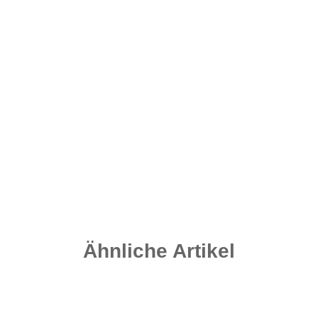
Grip Leads - Speckled Brown 140 Gramm
2,10 €
*
Sofort verfügbar
Lieferzeit:
2 - 4 Werktage
((DE - Ausland abweichend))
Ähnliche Artikel
Auf Lager