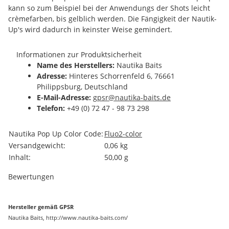
kann so zum Beispiel bei der Anwendungs der Shots leicht
crèmefarben, bis gelblich werden. Die Fängigkeit der Nautik-
Up's wird dadurch in keinster Weise gemindert.
Informationen zur Produktsicherheit
Name des Herstellers:
Nautika Baits
Adresse:
Hinteres Schorrenfeld 6, 76661
Philippsburg, Deutschland
E-Mail-Adresse:
gpsr@nautika-baits.de
Telefon:
+49 (0) 72 47 - 98 73 298
Produkteigenschaft
Wert
Nautika Pop Up Color Code:
Fluo
2-color
Versandgewicht:
0,06 kg
Inhalt:
50,00 g
Bewertungen
Hersteller gemäß GPSR
Nautika Baits, http://www.nautika-baits.com/