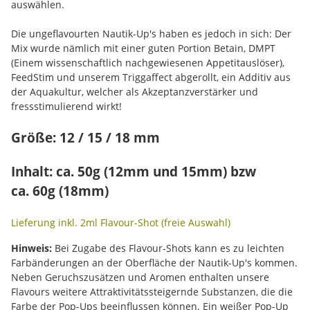
auswählen.
Die ungeflavourten Nautik-Up's haben es jedoch in sich: Der
Mix wurde nämlich mit einer guten Portion Betain, DMPT
(Einem wissenschaftlich nachgewiesenen Appetitauslöser),
FeedStim und unserem Triggaffect abgerollt, ein Additiv aus
der Aquakultur, welcher als Akzeptanzverstärker und
fressstimulierend wirkt!
Größe: 12 / 15 / 18 mm
Inhalt: ca. 50g (12mm und 15mm) bzw
ca. 60g (18mm)
Lieferung inkl. 2ml Flavour-Shot (freie Auswahl)
Hinweis:
Bei Zugabe des Flavour-Shots kann es zu leichten
Farbänderungen an der Oberfläche der Nautik-Up's kommen.
Neben Geruchszusätzen und Aromen enthalten unsere
Flavours weitere Attraktivitätssteigernde Substanzen, die die
Farbe der Pop-Ups beeinflussen können. Ein weißer Pop-Up