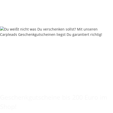
9,95 €
*
19,90 € pro 100 g
Sofort verfügbar
Keine Idee für ein tolles Geschenk?
Geschenkgutscheine bis 200 Euro im
Shop!